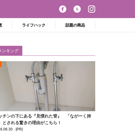
恵
ライフハック
話題の商品
ランキング
ッチンの下にある『見慣れた管』 「ながーく持
」とされる驚きの理由がこちら！
6.06.30
[PR]