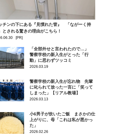
ッチンの下にある『見慣れた管』 「ながーく持
」とされる驚きの理由がこちら！
6.06.30
[PR]
「全部外せと言われたので…」
警察学校の新入生がとった「行
動」に思わずツッコミ
2026.03.19
警察学校の新入生が忘れ物 先輩
に叱られて放った一言に「笑って
しまった」【リアル教場】
2026.03.13
小6男子が炊いたご飯 まさかの仕
上がりに、母「これは私が悪かっ
た」
2026.02.26