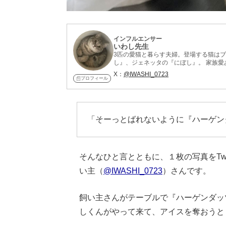
インフルエンサー
いわし先生
3匹の愛猫と暮らす夫婦。登場する猫は
し』、ジェネッタの『にぼし』。 家族
X：
@IWASHI_0723
プロフィール
「そーっとばれないように『ハーゲン
そんなひと言とともに、１枚の写真をTwi
い主（
@IWASHI_0723
）さんです。
飼い主さんがテーブルで『ハーゲンダッ
しくんがやって来て、アイスを奪おうと