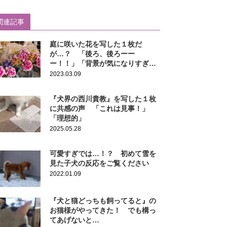
関連記事
庭に咲いた花を写した１枚だ
が…？ 「後ろ、後ろーー
ー！！」「背景が気になりすぎ
る」
2023.03.09
『犬界の西川貴教』を写した１枚
に共感の声 「これは見事！」
「理想的」
2025.05.28
可愛すぎでは…！？ 初めて雪を
見た子犬の反応をご覧ください
2022.01.09
『犬と猫どっちも飼ってると』の
お猫様がやってきた！ でも構っ
てあげないと…