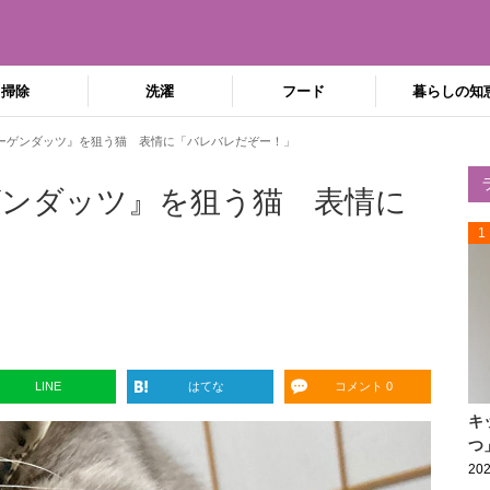
掃除
洗濯
フード
暮らしの知
ーゲンダッツ』を狙う猫 表情に「バレバレだぞー！」
ンダッツ』を狙う猫 表情に
1
LINE
はてな
コメント 0
キ
つ
202