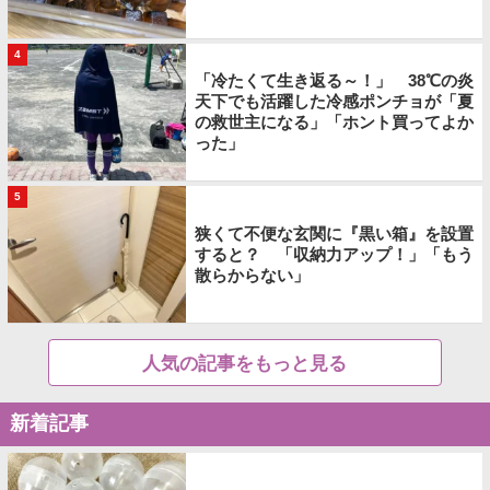
4
「冷たくて生き返る～！」 38℃の炎
天下でも活躍した冷感ポンチョが「夏
の救世主になる」「ホント買ってよか
った」
5
狭くて不便な玄関に『黒い箱』を設置
すると？ 「収納力アップ！」「もう
散らからない」
人気の記事をもっと見る
新着記事