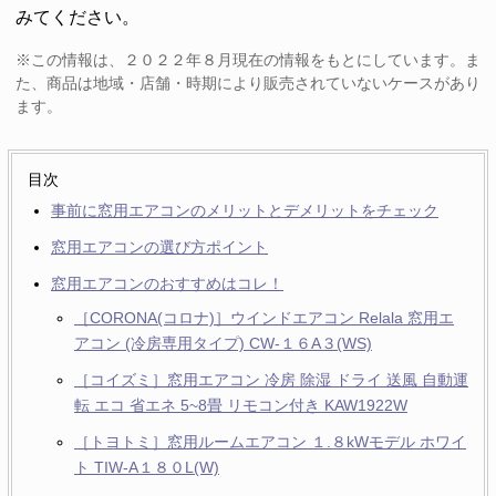
みてください。
※この情報は、２０２２年８月現在の情報をもとにしています。ま
た、商品は地域・店舗・時期により販売されていないケースがあり
ます。
目次
事前に窓用エアコンのメリットとデメリットをチェック
窓用エアコンの選び方ポイント
窓用エアコンのおすすめはコレ！
［CORONA(コロナ)］ウインドエアコン Relala 窓用エ
アコン (冷房専用タイプ) CW-１６A３(WS)
［コイズミ］窓用エアコン 冷房 除湿 ドライ 送風 自動運
転 エコ 省エネ 5~8畳 リモコン付き KAW1922W
［トヨトミ］窓用ルームエアコン １.８kWモデル ホワイ
ト TIW-A１８０L(W)