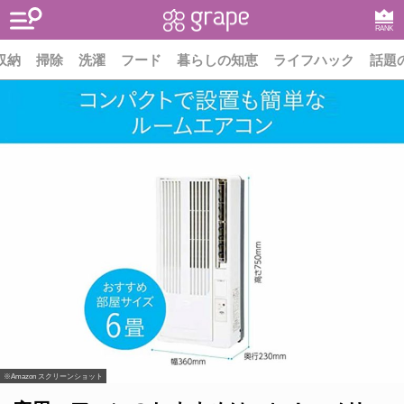
RANK
収納
掃除
洗濯
フード
暮らしの知恵
ライフハック
話題
※Amazon スクリーンショット