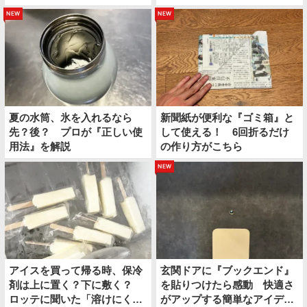
の中に保冷スペースができ
上下コレにしてみたら？
new
new
た」
夏の水筒、氷を入れるなら
新聞紙が便利な『ゴミ箱』と
先？後？ プロが『正しい使
して使える！ 6回折るだけ
用法』を解説
の作り方がこちら
new
アイスを買って帰る時、保冷
玄関ドアに『ブックエンド』
剤は上に置く？下に敷く？
を貼りつけたら感動 快適さ
ロッテに聞いた「溶けにくい
がアップする簡単なアイディ