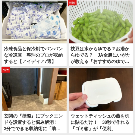
new
冷凍食品と保冷剤でパンパン
枝豆は水からゆでる？お湯か
な冷凍庫 整理のプロが収納
らゆでる？ JA全農にいがた
すると【アイディア7選】
が教える「おすすめのゆで
方」がこちら
new
玄関の『壁際』にブックエン
ウェットティッシュの蓋を机
ドを設置すると悩み解消！
に貼るだけ！ 30秒で作れる
3分でできる収納術に「助か
『ゴミ箱』が「便利」
った！」