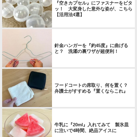
『空きカプセル』にファスナーをピタ
ッ！ 大変身した意外な姿が、こちら
【活用法4選】
針金ハンガーを『約45度』に曲げる
と？ 洗濯の裏ワザが超便利！
フードコートの席取り、何を置く？
弁護士がすすめる『置くならこれ』
牛乳に『20ml』入れてみて 製氷皿
に注いで4時間、絶品アイスに