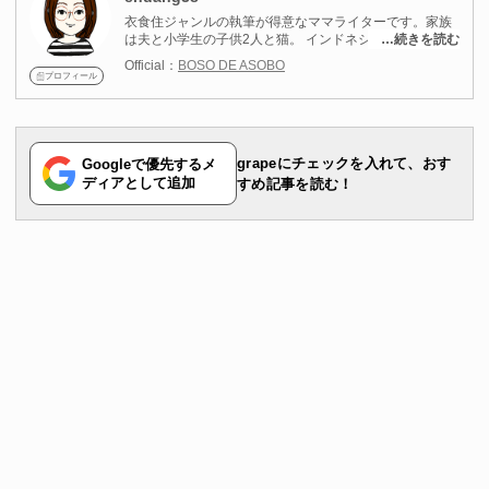
衣食住ジャンルの執筆が得意なママライターです。家族
は夫と小学生の子供2人と猫。 インドネシアに留学して
…続きを読む
いた経験があり、ライター名の「endang」はインドネシ
Official：
BOSO DE ASOBO
ア語クラスで名付けられたニックネームです。 新しいも
プロフィール
のや話題のものはとりあえず試してみたいタイプで、
日々楽しいことを探しています。 最近は地元周辺のお出
かけやインテリアに興味があり、SNSで情報検索するの
が趣味。 国内外問わず旅行するのが好きで、風景やおい
しいもの、かわいいものの写真を撮るのも好き。 旅行会
grapeにチェックを入れて、おす
Googleで優先するメ
社勤務経験があり、総合旅行取扱管理者資格を所有して
ディアとして追加
すめ記事を読む！
います。 １００均・コンビニなどの身近な店のアイテム
紹介や、旅行関連の記事が得意です。 読んでいてワクワ
クするような情報を、私自身も楽しみながら提供してい
きます！