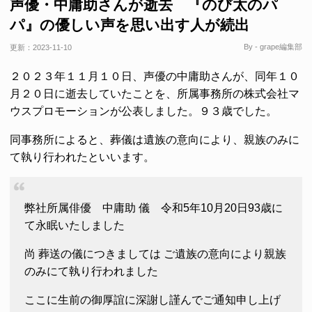
声優・中庸助さんが逝去 『のび太のパ
パ』の優しい声を思い出す人が続出
By - grape編集部
更新：
2023-11-10
２０２３年１１月１０日、声優の中庸助さんが、同年１０
月２０日に逝去していたことを、所属事務所の株式会社マ
ウスプロモーションが公表しました。９３歳でした。
同事務所によると、葬儀は遺族の意向により、親族のみに
て執り行われたといいます。
弊社所属俳優 中庸助 儀 令和5年10月20日93歳に
て永眠いたしました
尚 葬送の儀につきましては ご遺族の意向により親族
のみにて執り行われました
ここに生前の御厚誼に深謝し謹んでご通知申し上げ