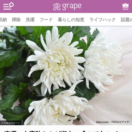
RANK
収納
掃除
洗濯
フード
暮らしの知恵
ライフハック
話題
※写真はイメージ