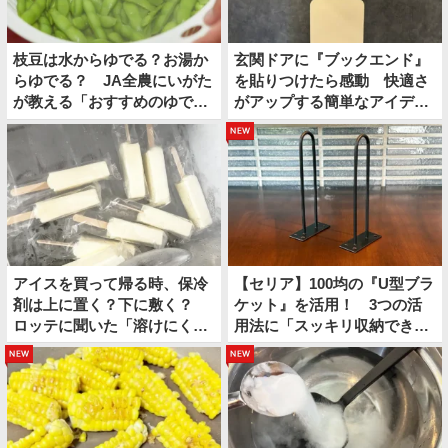
枝豆は水からゆでる？お湯か
玄関ドアに『ブックエンド』
らゆでる？ JA全農にいがた
を貼りつけたら感動 快適さ
が教える「おすすめのゆで
がアップする簡単なアイディ
方」がこちら
アとは
new
アイスを買って帰る時、保冷
【セリア】100均の『U型ブラ
剤は上に置く？下に敷く？
ケット』を活用！ 3つの活
ロッテに聞いた「溶けにくい
用法に「スッキリ収納でき
持ち帰り方」
た」
new
new