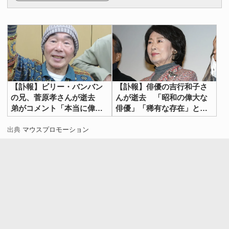
【訃報】ビリー・バンバン
【訃報】俳優の吉行和子さ
の兄、菅原孝さんが逝去
んが逝去 「昭和の偉大な
弟がコメント「本当に偉大
俳優」「稀有な存在」と惜
な兄でした」
しむ声
出典
マウスプロモーション