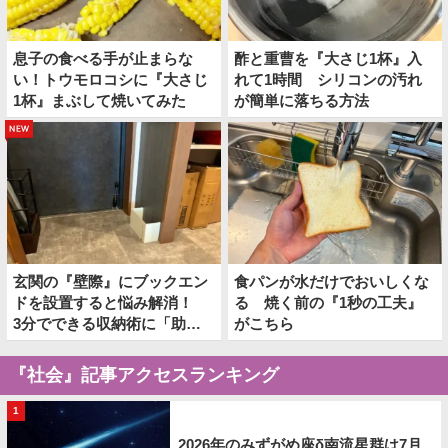
息子の食べる手が止まらな
酢と重曹を『大さじ1杯』入
い！トウモロコシに『大さじ
れて1時間 シリコンの汚れ
1杯』まぶして焼いてみた
が簡単に落ちる方法
new
玄関の『壁際』にブックエン
食パンが水だけでおいしくな
ドを設置すると悩み解消！
る 焼く前の『1秒の工夫』
3分でできる収納術に「助か
がこちら
った！」
『社会』記事アクセスランキング
1
2026年のみずがめ座δ南流星群は7月