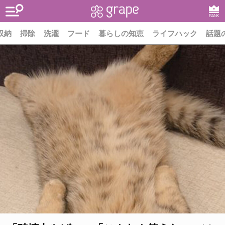
RANK
収納
掃除
洗濯
フード
暮らしの知恵
ライフハック
話題