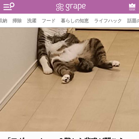
RANK
収納
掃除
洗濯
フード
暮らしの知恵
ライフハック
話題