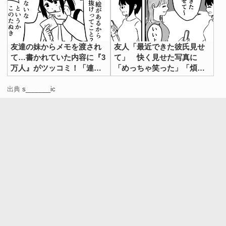
友達の妹からメモを渡され
友人「最近できた彼氏見せ
て…書かれていた内容に『3
て」 快く見せた写真に
万人』がツッコミ！「連絡
「めっちゃ笑った」「煩悩
しろよ」
の塊」
出典
s_______ic