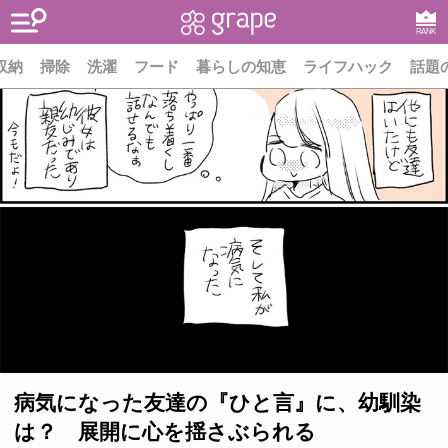
RANK
収納
掃除
洗濯
フード
暮らしの知恵
ライフハック
話題
病気になった友達の『ひと言』に、幼馴染
は？ 展開に心を揺さぶられる