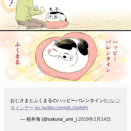
おじさまとふくまるのハッピーバレンタイン
#バレン
タインデー
pic.twitter.com/gILrJjp8dH
— 桜井海 (@sakurai_umi_)
2019年2月14日