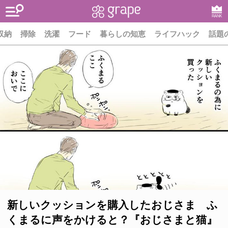
RANK
収納
掃除
洗濯
フード
暮らしの知恵
ライフハック
話題
新しいクッションを購入したおじさま ふ
くまるに声をかけると？『おじさまと猫』