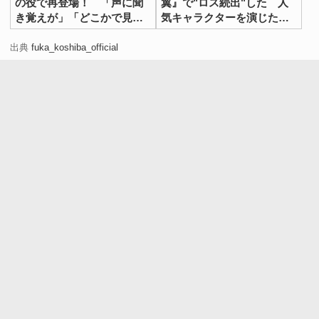
の役で再登場！ 「声に聞
翼』で"ロス続出"した 人
き覚えが」「どこかで見
気キャラクターを演じた俳
た」
優たち
出典
fuka_koshiba_official