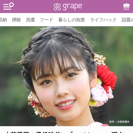
RANK
収納
掃除
洗濯
フード
暮らしの知恵
ライフハック
話題