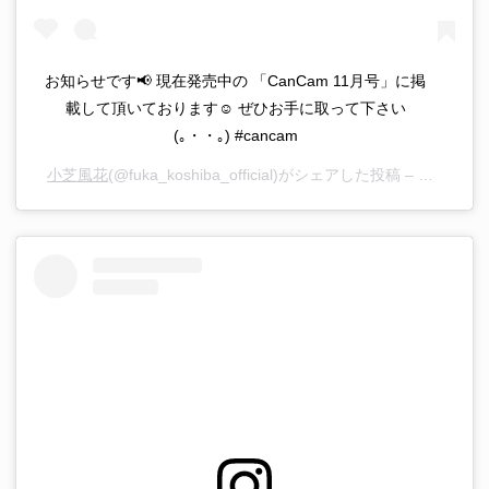
お知らせです📢 現在発売中の 「CanCam 11月号」に掲
載して頂いております☺︎ ぜひお手に取って下さい
(｡・・｡) #cancam
小芝風花
(@fuka_koshiba_official)がシェアした投稿 –
2020年 