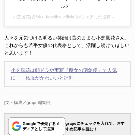
ルメ
小芝風花
(@fuka_koshiba_official)がシェアした投稿 –
2020年 
人々を元気づける明るい笑顔は昔のままな小芝風花さん。
これからも若手女優の代表格として、活躍し続けてほしい
と思います！
小芝風花は朝ドラや実写『魔女の宅急便』で人気
に！ 私服がかわいいと評判
[文・構成／grape編集部]
grapeにチェックを入れて、おす
Googleで優先するメ
ディアとして追加
すめ記事を読む！