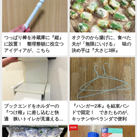
つっぱり棒を冷蔵庫に『縦』
オクラのから揚げに、食べた
に設置！ 整理整頓に役立つ
夫が「無限にいける」 味の
アイディアが、こちら
決め手は『大さじ3杯』
ブックエンドをホルダーの
『ハンガー2本』を結束バン
『つけ根』に差し込むと快
ドで固定！ できたものが、
適 狭いトイレが見違える裏
キッチンやベランダで便利
技とは
new