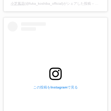
小芝風花
(@fuka_koshiba_official)がシェアした投稿 –
2020年1
この投稿をInstagramで見る