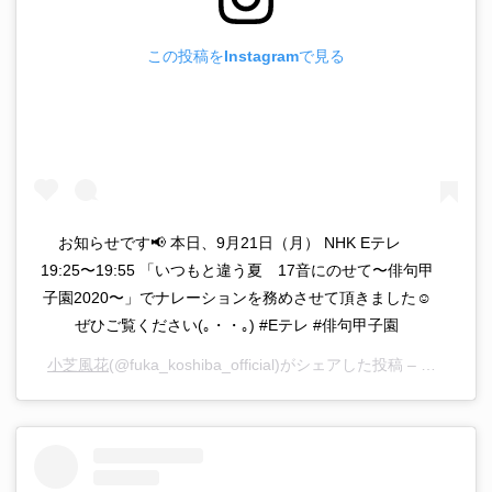
この投稿をInstagramで見る
お知らせです📢 本日、9月21日（月） NHK Eテレ
19:25〜19:55 「いつもと違う夏 17音にのせて〜俳句甲
子園2020〜」でナレーションを務めさせて頂きました☺︎
ぜひご覧ください(｡・・｡) #Eテレ #俳句甲子園
小芝風花
(@fuka_koshiba_official)がシェアした投稿 –
2020年 