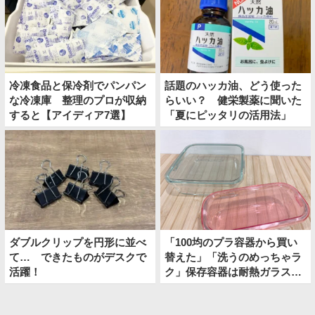
冷凍食品と保冷剤でパンパン
話題のハッカ油、どう使った
な冷凍庫 整理のプロが収納
らいい？ 健栄製薬に聞いた
すると【アイディア7選】
「夏にピッタリの活用法」
ダブルクリップを円形に並べ
「100均のプラ容器から買い
て… できたものがデスクで
替えた」「洗うのめっちゃラ
活躍！
ク」保存容器は耐熱ガラスが
おすすめ！「油汚れがスルッ
と落ちた」