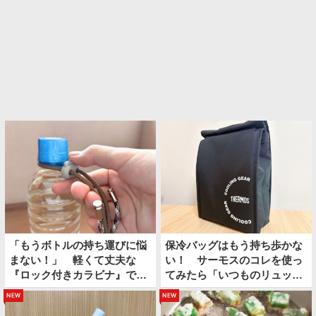
「もうボトルの持ち運びに悩
保冷バッグはもう持ち歩かな
まない！」 軽くて丈夫な
い！ サーモスのコレを使っ
『ロック付きカラビナ』で夏
てみたら「いつものリュック
のお出かけが快適になる
の中に保冷スペースができ
new
new
た」