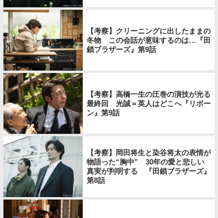
【考察】クリーニングに出したままの
冬物 この会話が意味するのは…『田
鎖ブラザーズ』第9話
【考察】高橋一生の圧巻の演技が光る
最終回 光誠＝英人はどこへ『リボー
ン』第9話
【考察】岡田将生と染谷将太の表情が
物語った“胸中” 30年の愛と悲しい
真実が判明する 『田鎖ブラザーズ』
第8話