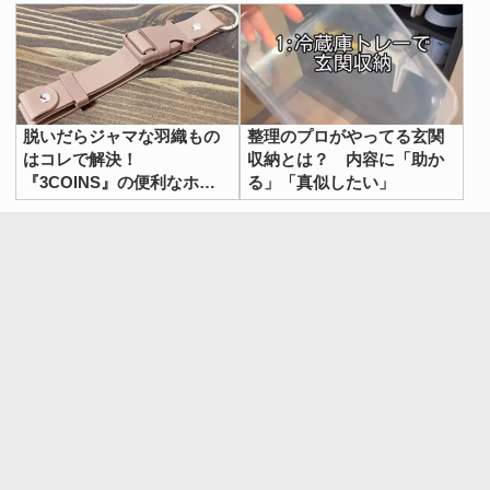
脱いだらジャマな羽織もの
整理のプロがやってる玄関
はコレで解決！
収納とは？ 内容に「助か
『3COINS』の便利なホル
る」「真似したい」
ダーで夏の外出を快適に