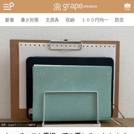
LIFEHACK
RANK
新着
暑さ対策
文房具
収納
１００円均一
防災
撮影：grapeライフハック編集部