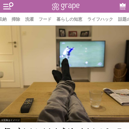
RANK
収納
掃除
洗濯
フード
暮らしの知恵
ライフハック
話題
※写真はイメージ