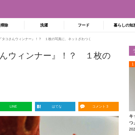
掃除
洗濯
フード
暮らしの知
『タコさんウィンナー』！？ １枚の写真に、ネットざわつく
んウィンナー』！？ １枚の
1
LINE
はてな
コメント 3
キ
つ
202