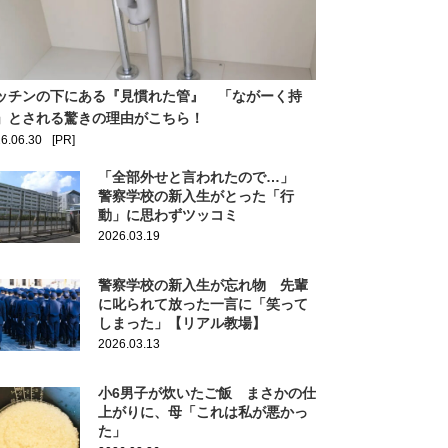
ッチンの下にある『見慣れた管』 「ながーく持
」とされる驚きの理由がこちら！
6.06.30
[PR]
「全部外せと言われたので…」
警察学校の新入生がとった「行
動」に思わずツッコミ
2026.03.19
警察学校の新入生が忘れ物 先輩
に叱られて放った一言に「笑って
しまった」【リアル教場】
2026.03.13
小6男子が炊いたご飯 まさかの仕
上がりに、母「これは私が悪かっ
た」