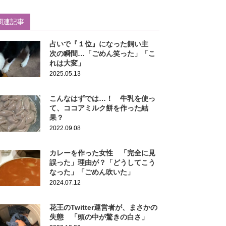
関連記事
占いで『１位』になった飼い主
次の瞬間…「ごめん笑った」「こ
れは大変」
2025.05.13
こんなはずでは…！ 牛乳を使っ
て、ココアミルク餅を作った結
果？
2022.09.08
カレーを作った女性 「完全に見
誤った」理由が？「どうしてこう
なった」「ごめん吹いた」
2024.07.12
花王のTwitter運営者が、まさかの
失態 「頭の中が驚きの白さ」