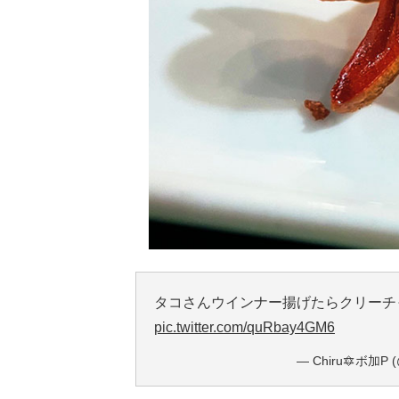
タコさんウインナー揚げたらクリーチ
pic.twitter.com/quRbay4GM6
— Chiru🔯ボ加P (