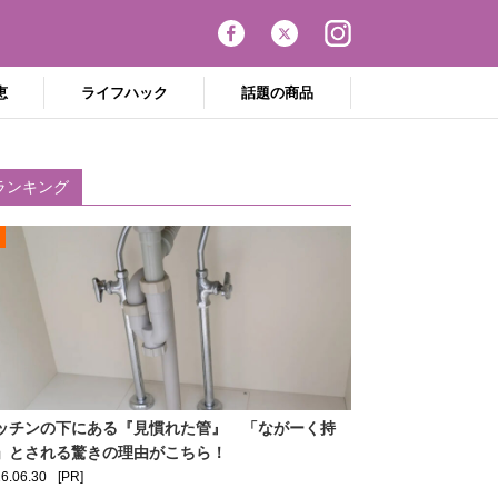
恵
ライフハック
話題の商品
ランキング
ッチンの下にある『見慣れた管』 「ながーく持
」とされる驚きの理由がこちら！
6.06.30
[PR]