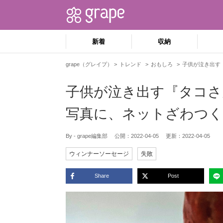
新着
収納
grape（グレイプ）
トレンド
おもしろ
子供が泣き出す
子供が泣き出す『タコさ
写真に、ネットざわつく
By - grape編集部
公開：
2022-04-05
更新：
2022-04-05
ウィンナーソーセージ
失敗
Share
Post