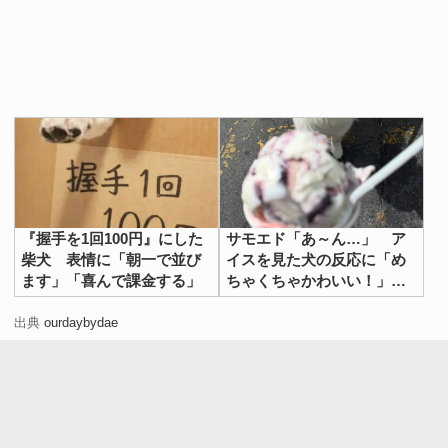
『握手を1回100円』にした
サモエド「あ～ん…」 ア
柴犬 表情に「朝一で並び
イスを見た犬の反応に「め
ます」「喜んで課金する」
ちゃくちゃかわいい！」
「一口欲しいよね」
出典
ourdaybydae