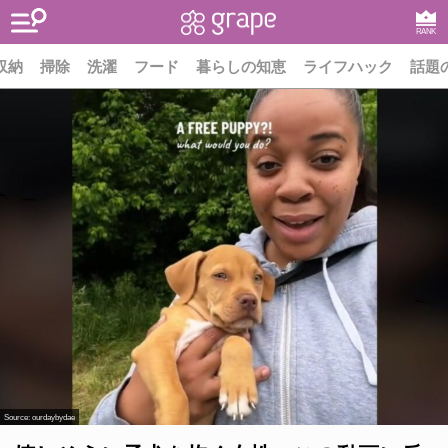
RANK
収納
掃除
洗濯
フード
暮らしの知恵
ライフハック
話題
Source:
ourdaybydae