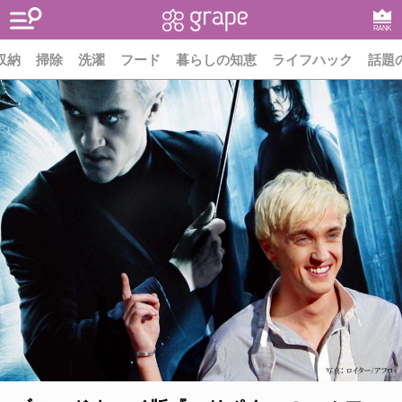
RANK
収納
掃除
洗濯
フード
暮らしの知恵
ライフハック
話題