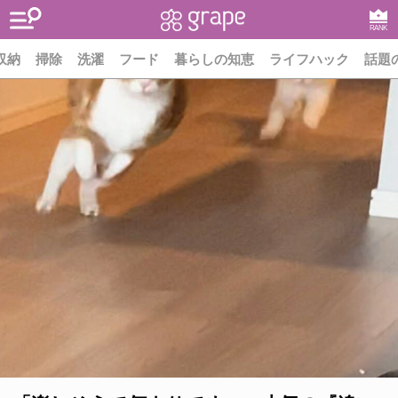
RANK
収納
掃除
洗濯
フード
暮らしの知恵
ライフハック
話題