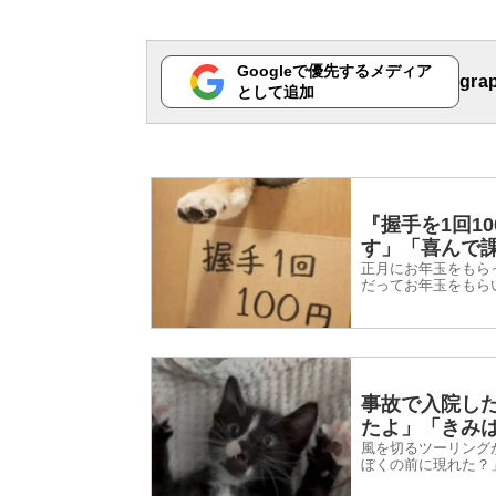
Googleで優先するメディア
gr
として追加
『握手を1回1
す」「喜んで
正月にお年玉をもら
だってお年玉をもら
2026年1月2日、In
事故で入院し
たよ」「きみ
風を切るツーリング
ぼくの前に現れた？