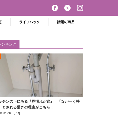
恵
ライフハック
話題の商品
ランキング
ッチンの下にある『見慣れた管』 「ながーく持
」とされる驚きの理由がこちら！
6.06.30
[PR]