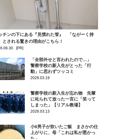
ッチンの下にある『見慣れた管』 「ながーく持
」とされる驚きの理由がこちら！
6.06.30
[PR]
「全部外せと言われたので…」
警察学校の新入生がとった「行
動」に思わずツッコミ
2026.03.19
警察学校の新入生が忘れ物 先輩
に叱られて放った一言に「笑って
しまった」【リアル教場】
2026.03.13
小6男子が炊いたご飯 まさかの仕
上がりに、母「これは私が悪かっ
た」