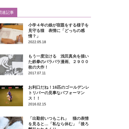
関連記事
小学４年の娘が宿題をする様子を
見守る猫 表情に「どっちの感
情？」
2022.05.18
もう一度泣ける 浅田真央を描い
た鉄拳のパラパラ漫画、２９００
枚の大作！
2017.07.11
お利口だね！16匹のゴールデンレ
トリバーの見事なパフォーマン
ス！！
2016.02.15
「出勤前いつもこれ」 猫の表情
を見ると…「私なら休む」「後ろ