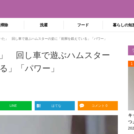
掃除
洗濯
フード
暮らしの知
いた」 回し車で遊ぶハムスターの姿に「前脚を鍛えている」「パワー」
」 回し車で遊ぶハムスター
1
る」「パワー」
LINE
はてな
コメント 0
キ
つ
202