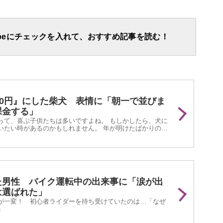
apeにチェックを入れて、おすすめ記事を読む！
00円』にした柴犬 表情に「朝一で並びま
課金する」
って、喜ぶ子供たちは多いですよね。 もしかしたら、犬に
いたい時があるのかもしれません。 年が明けたばかりの
stagramに投稿された『柴犬のお年玉作戦』が話題と...
た男性 バイク運転中の出来事に「涙が出
は選ばれた」
が一変！ 初心者ライダーを待ち受けていたのは…「なぜ
」