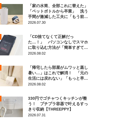
「家の水筒、全部これに替えた」
「ペットボトルから卒業」 洗う
手間が激減した工夫に「もう前の
に戻れない！」
2026.07.30
「CD捨てなくて正解だっ
た…！」 パソコンなしでスマホ
に取り込む方法が「簡単すぎて拍
子抜け」「この曲聴きたかった
2026.08.02
～」
「帰宅したら部屋がムワッと蒸し
暑い…」はこれで解消！ 「元の
生活には戻れない」「もっと早く
知りたかった」
2026.08.02
330円でゴチャつくキッチンが整
う！ プチプラ容器で叶えるすっ
きり収納【THREEPPY】
2026.07.31