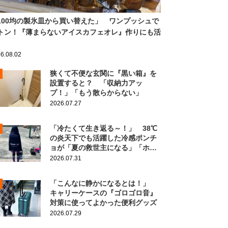
100均の製氷皿から買い替えた」 ワンプッシュで
トン！『薄まらないアイスカフェオレ』作りにも活
6.08.02
狭くて不便な玄関に『黒い箱』を
設置すると？ 「収納力アッ
プ！」「もう散らからない」
2026.07.27
「冷たくて生き返る～！」 38℃
の炎天下でも活躍した冷感ポンチ
ョが「夏の救世主になる」「ホン
ト買ってよかった」
2026.07.31
「こんなに静かになるとは！」
キャリーケースの『ゴロゴロ音』
対策に使ってよかった便利グッズ
2026.07.29