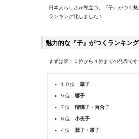
日本人らしさが際立つ、『子』がつく魅
ランキング化しました！
Loaded
:
62.90%
/
Unmute
魅力的な『子』がつくランキング
まずは第１０位から４位までの発表です
１０位
華子
９位
響子
７位
瑠璃子・百合子
６位
小夜子
４位
麗子・凛子