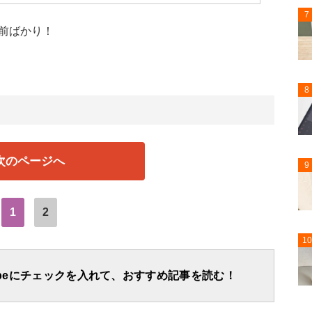
7
前ばかり！
8
次のページへ
9
1
2
10
apeにチェックを入れて、おすすめ記事を読む！