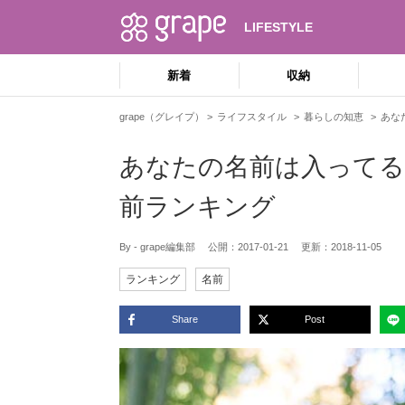
LIFESTYLE
新着
収納
grape（グレイプ）
ライフスタイル
暮らしの知恵
あな
あなたの名前は入ってる
前ランキング
By - grape編集部
公開：
2017-01-21
更新：
2018-11-05
ランキング
名前
Share
Post