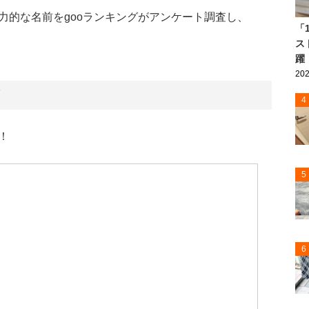
力的な名前をgooランキングがアンケート調査し、
「
ス
躍
202
4
！
5
6