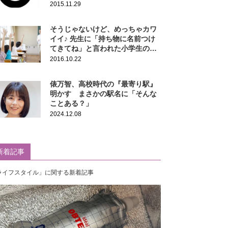
2015.11.29
そうじゃないけど、めっちゃカワ
イイ♪ 先生に「持ち物に名前つけ
てきてね」と言われた小学生の勘
違い
2016.10.22
俵万智、高校時代の『最寄り駅』
明かす まさかの駅名に「そんな
ことある？」
2024.12.08
新着記事
ライフスタイル」に関する新着記事