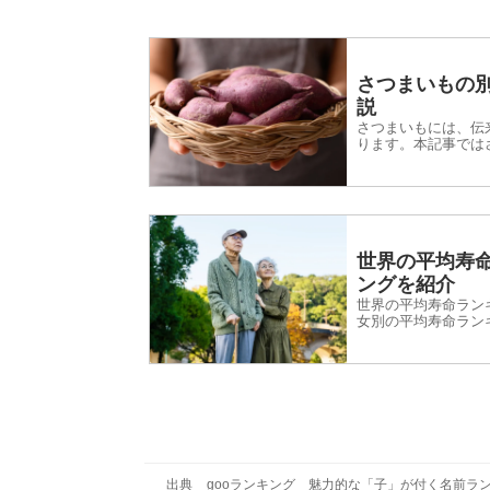
さつまいもの
説
さつまいもには、伝
ります。本記事では
おける別名をまとめ
ぜひ参考にしてくだ
世界の平均寿
ングを紹介
世界の平均寿命ラン
女別の平均寿命ラン
と日本の比較もまと
してください。
出典
gooランキング 魅力的な「子」が付く名前ラ