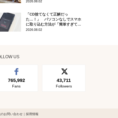
作りにも活躍
2026.08.02
「CD捨てなくて正解だっ
た…！」 パソコンなしでスマホ
に取り込む方法が「簡単すぎて拍
子抜け」「この曲聴きたかった
2026.08.02
～」
OLLOW US
765,992
43,711
Fans
Followers
載のお問い合わせ
採用情報