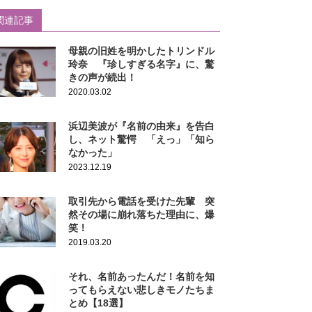
関連記事
母親の旧姓を明かしたトリンドル
玲奈 『珍しすぎる名字』に、驚
きの声が続出！
2020.03.02
浜辺美波が『名前の由来』を告白
し、ネット驚愕 「えっ」「知ら
なかった」
2023.12.19
取引先から電話を受けた先輩 突
然その場に崩れ落ちた理由に、爆
笑！
2019.03.20
それ、名前あったんだ！名前を知
ってもらえない悲しきモノたちま
とめ【18選】