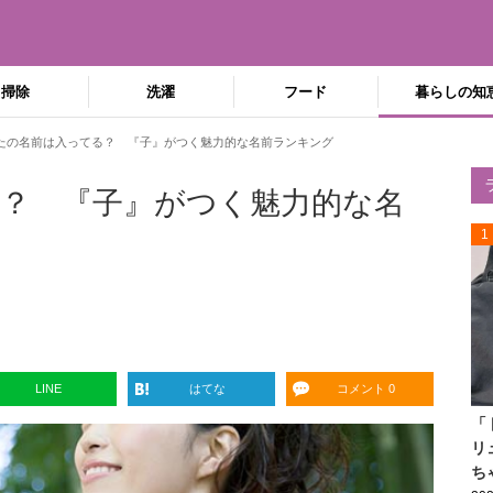
掃除
洗濯
フード
暮らしの知
たの名前は入ってる？ 『子』がつく魅力的な名前ランキング
？ 『子』がつく魅力的な名
1
LINE
はてな
コメント 0
「
リ
ち