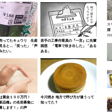
ス
躍
202
売ってたキュウリ 生産
若手の工事作業員の『一言』に先輩
見ると…「笑った」「声
困惑 「電車で吹き出した」「ある
みたい」
ある」
には賞金１００万円！
今川焼き 地方で呼び方が違うって
新品種』の名前募集に
知ってた？
募します！」の声