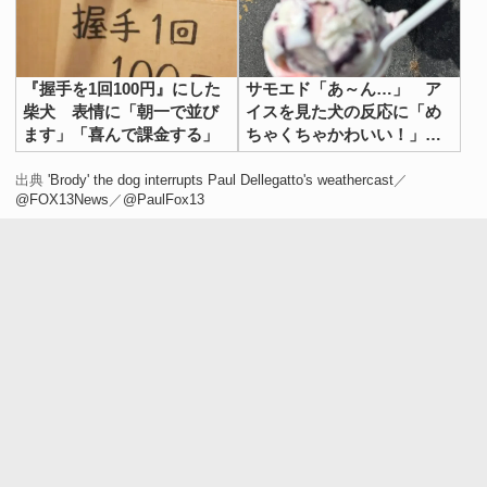
『握手を1回100円』にした
サモエド「あ～ん…」 ア
柴犬 表情に「朝一で並び
イスを見た犬の反応に「め
ます」「喜んで課金する」
ちゃくちゃかわいい！」
「一口欲しいよね」
出典
'Brody' the dog interrupts Paul Dellegatto's weathercast
／
@FOX13News
／
@PaulFox13