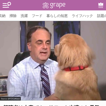
RANK
収納
掃除
洗濯
フード
暮らしの知恵
ライフハック
話題
Source:
@FOX13News