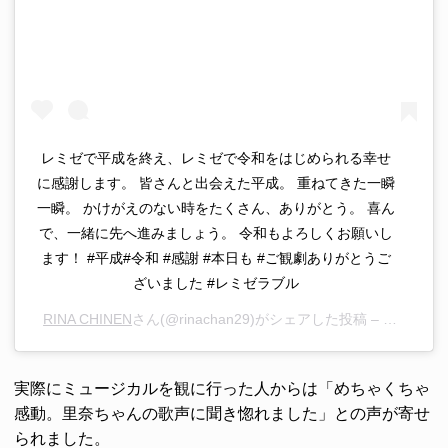
レミゼで平成を終え、レミゼで令和をはじめられる幸せ
に感謝します。 皆さんと出会えた平成。 重ねてきた一瞬
一瞬。 かけがえのない時をたくさん、ありがとう。 喜ん
で、一緒に先へ進みましょう。 令和もよろしくお願いし
ます！ #平成#令和 #感謝 #本日も #ご観劇ありがとうご
ざいました #レミゼラブル
RINA CHINEN
さん(@rinachan29)がシェアした投稿 –
2019年 
実際にミュージカルを観に行った人からは「めちゃくちゃ
感動。里奈ちゃんの歌声に聞き惚れました」との声が寄せ
られました。