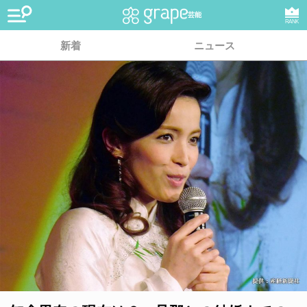
芸能
RANK
新着
ニュース