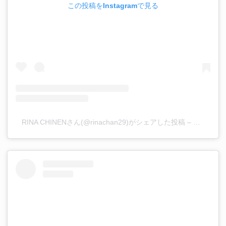
この投稿をInstagramで見る
RINA CHINENさん(@rinachan29)がシェアした投稿
–
2018年 