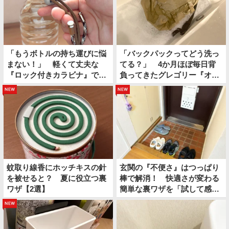
「もうボトルの持ち運びに悩
「バックパックってどう洗っ
まない！」 軽くて丈夫な
てる？」 4か月ほぼ毎日背
『ロック付きカラビナ』で夏
負ってきたグレゴリー『オー
のお出かけが快適になる
ルデイ』を…
new
new
蚊取り線香にホッチキスの針
玄関の『不便さ』はつっぱり
を被せると？ 夏に役立つ裏
棒で解消！ 快適さが変わる
ワザ【2選】
簡単な裏ワザを「試して感動
した」
new