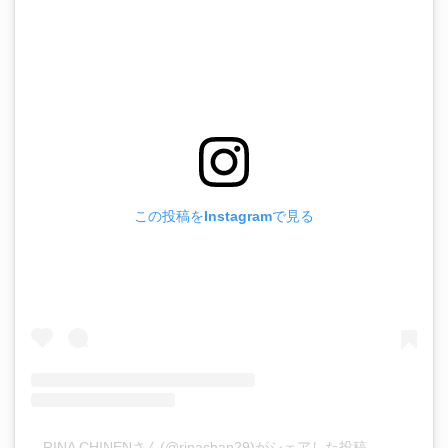
この投稿をInstagramで見る
RINA CHINENさん(@rinachan29)がシェアした投稿
–
2019年 