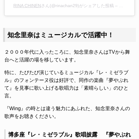
RINA CHINEN
さん(@rinachan29)がシェアした投稿 –
2019年 
知念里奈はミュージカルで活躍中！
２０００年代に入ったころに、知念里奈さんはTVから舞
台へと活躍の場を移しています。
特に、たびたび演じているミュージカル『レ・ミゼラブ
ル』のフォンテーヌ役は好評で、同作の楽曲『夢やぶれ
て』を見事に歌い上げる歌唱力は「素晴らしい」のひと
言。
『Wing』の時とは違う魅力にあふれた、知念里奈さんの
歌声をお聴きください。
博多座『レ・ミゼラブル』歌唱披露 『夢やぶれ