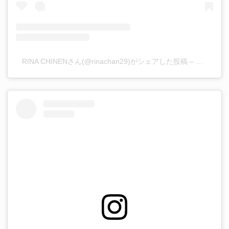
RINA CHINENさん(@rinachan29)がシェアした投稿
–
2019年 