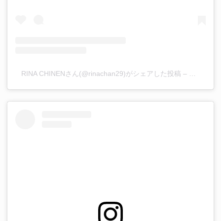
RINA CHINENさん(@rinachan29)がシェアした投稿
–
2019年 