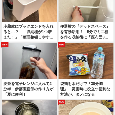
冷蔵庫にブックエンドを入れ
便器横の『デッドスペース』
ると…？ 「収納棚が1つ増
を有効活用！ 5分でミニ棚
えた！」「整理整頓しやすく
を作る収納術に「座布団3
なって便利」
枚！」
new
new
麦茶を電子レンジに入れて2
袋麺を水だけで『30分調
分半 伊藤園直伝の作り方が
理』 災害時に役立つ便利な
「夏に便利！」
方法が、タメになる
new