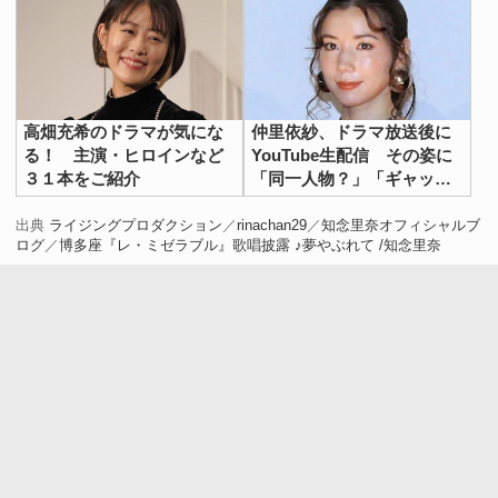
高畑充希のドラマが気にな
仲里依紗、ドラマ放送後に
る！ 主演・ヒロインなど
YouTube生配信 その姿に
３１本をご紹介
「同一人物？」「ギャップ
大きい」の声
出典
ライジングプロダクション
／
rinachan29
／
知念里奈オフィシャルブ
ログ
／
博多座『レ・ミゼラブル』歌唱披露 ♪夢やぶれて /知念里奈