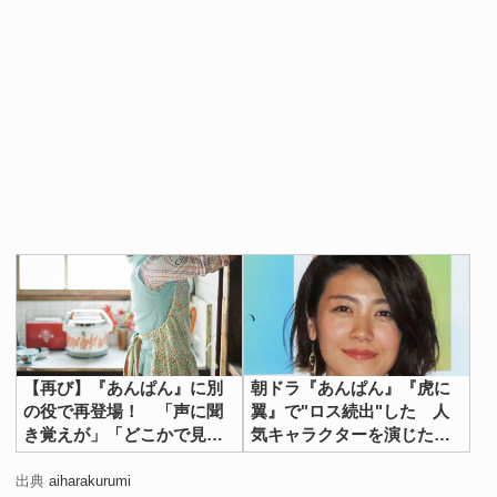
【再び】『あんぱん』に別
朝ドラ『あんぱん』『虎に
の役で再登場！ 「声に聞
翼』で"ロス続出"した 人
き覚えが」「どこかで見
気キャラクターを演じた俳
た」
優たち
出典
aiharakurumi