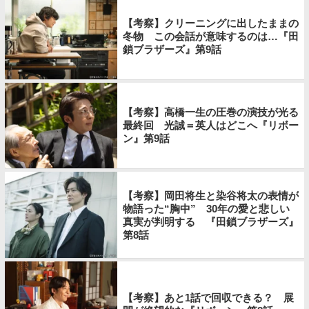
【考察】クリーニングに出したままの
冬物 この会話が意味するのは…『田
鎖ブラザーズ』第9話
【考察】高橋一生の圧巻の演技が光る
最終回 光誠＝英人はどこへ『リボー
ン』第9話
【考察】岡田将生と染谷将太の表情が
物語った“胸中” 30年の愛と悲しい
真実が判明する 『田鎖ブラザーズ』
第8話
【考察】あと1話で回収できる？ 展