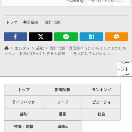
ドラマ
井之脇海
西野七瀬
エンタメ
芸能
西野七瀬「真面目そうだからインスタのせち
ゃった」動画にびっくりする人多数 「それにしてもかわいい」
ペー
ジト
ップ
トップ
新着記事
ランキング
ライフハック
フード
ビューティ
芸能
漫画
社会
特集・連載
SDGs