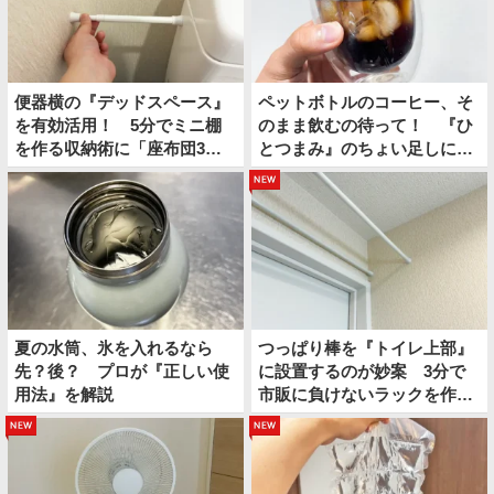
便器横の『デッドスペース』
ペットボトルのコーヒー、そ
を有効活用！ 5分でミニ棚
のまま飲むの待って！ 『ひ
を作る収納術に「座布団3
とつまみ』のちょい足しに
枚！」
「夏にぴったり」「クセにな
new
る」
夏の水筒、氷を入れるなら
つっぱり棒を『トイレ上部』
先？後？ プロが『正しい使
に設置するのが妙案 3分で
用法』を解説
市販に負けないラックを作る
方法
new
new