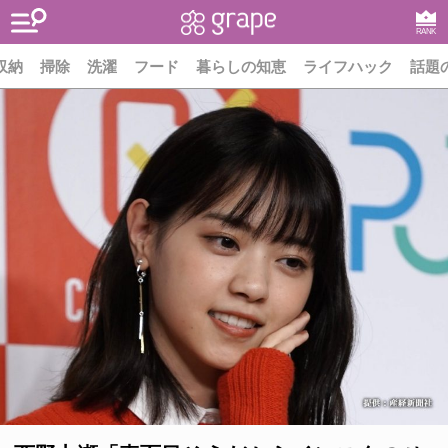
RANK
収納
掃除
洗濯
フード
暮らしの知恵
ライフハック
話題