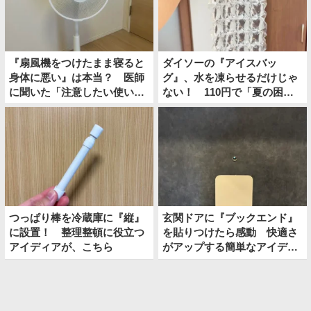
『扇風機をつけたまま寝ると
ダイソーの『アイスバッ
身体に悪い』は本当？ 医師
グ』、水を凍らせるだけじゃ
に聞いた「注意したい使い
ない！ 110円で「夏の困り
方」
ごと」を解決
つっぱり棒を冷蔵庫に『縦』
玄関ドアに『ブックエンド』
に設置！ 整理整頓に役立つ
を貼りつけたら感動 快適さ
アイディアが、こちら
がアップする簡単なアイディ
アとは