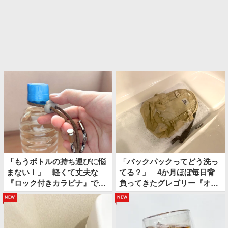
「もうボトルの持ち運びに悩
「バックパックってどう洗っ
まない！」 軽くて丈夫な
てる？」 4か月ほぼ毎日背
『ロック付きカラビナ』で夏
負ってきたグレゴリー『オー
のお出かけが快適になる
ルデイ』を…
new
new