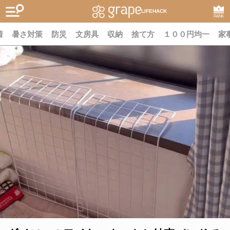
LIFEHACK
RANK
着
暑さ対策
防災
文房具
収納
捨て方
１００円均一
家