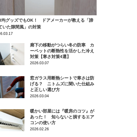
00均グッズでもOK！ ドアメーカーが教える「諦
ていた隙間風」の対策
6.03.17
廊下の移動がつらい冬の防寒 カ
ーペットの断熱性を活かした冷え
対策【寒さ対策4選】
2026.03.07
窓ガラス用断熱シートで寒さは防
げる？ ニトムズに聞いた仕組み
と正しい選び方
2026.03.04
暖かい部屋には『暖房のコツ』が
あった！ 知らないと損するエア
コンの使い方
2026.02.26