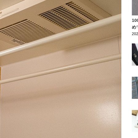
1
め
202