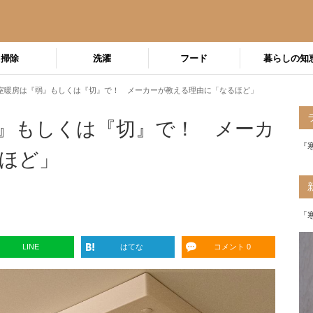
掃除
洗濯
フード
暮らしの知
室暖房は『弱』もしくは『切』で！ メーカーが教える理由に「なるほど」
』もしくは『切』で！ メーカ
『
ほど」
「
LINE
はてな
コメント 0