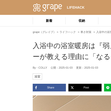
LIFEHACK
新着
収納
grape（グレイプ）
ライフハック
寒さ対策
入浴中の浴
入浴中の浴室暖房は『弱
ーが教える理由に「なる
By - COLLY
公開：
2025-01-03
更新：
2025-01-03
浴室
Share
Post