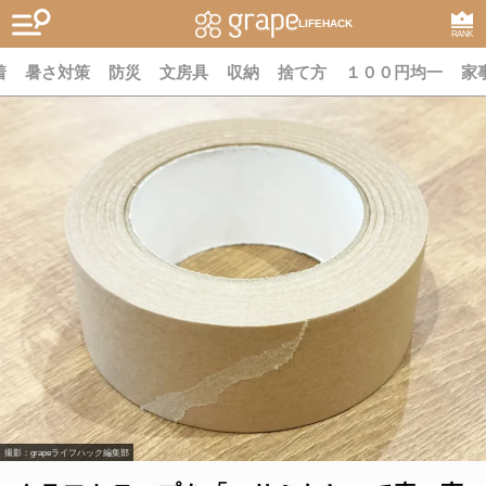
LIFEHACK
RANK
着
暑さ対策
防災
文房具
収納
捨て方
１００円均一
家
撮影：grapeライフハック編集部