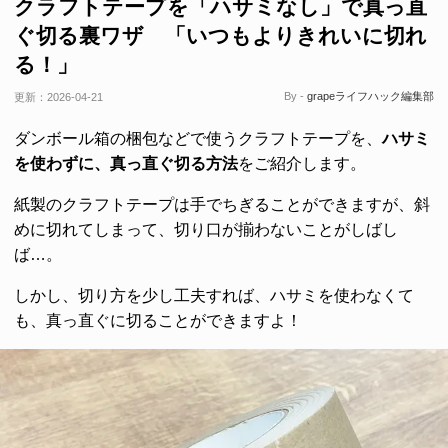
クラフトテープを「ハサミなし」で真っ直
ぐ切る裏ワザ 「いつもよりきれいに切れ
る！」
By -
grapeライフハック編集部
更新：
2026-04-21
ダンボール箱の梱包などで使うクラフトテープを、
ハサミ
を使わずに、真っ直ぐ切る方法
をご紹介します。
紙製のクラフトテープは手でちぎることができますが、斜
めに切れてしまって、切り口が揃わないことがしばし
ば…。
しかし、切り方を少し工夫すれば、ハサミを使わなくて
も、真っ直ぐに切ることができますよ！