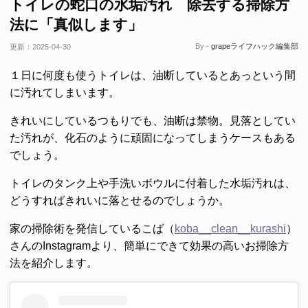
トイレの蛇口の水垢汚れ 除去する掃除方
法に「真似します」
By -
grapeライフハック編集部
更新：
2025-04-30
１日に何度も使うトイレは、油断しているとあっという間
に汚れてしまいます。
きれいにしているつもりでも、油断は禁物。見落としてい
た汚れが、化石のように頑固になってしまうケースもある
でしょう。
トイレのタンク上や手洗いボウルに付着した水垢汚れは、
どうすればきれいに落とせるのでしょうか。
家の掃除術を発信しているこば（
koba__clean__kurashi
）
さんのInstagramより、簡単にできて効果の高いお掃除方
法を紹介します。