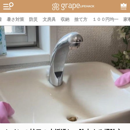
LIFEHACK
RANK
着
暑さ対策
防災
文房具
収納
捨て方
１００円均一
家