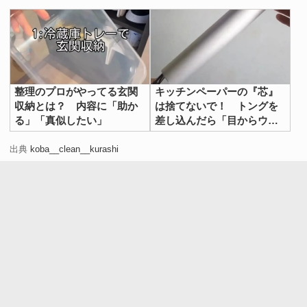
整理のプロがやってる玄関
キッチンペーパーの『芯』
収納とは？ 内容に「助か
は捨てないで！ トングを
る」「真似したい」
差し込んだら「目からウロ
コ」
出典
koba__clean__kurashi
乾燥を防ぐため、さらに上からラップで包み、輪ゴムを使
って固定します。