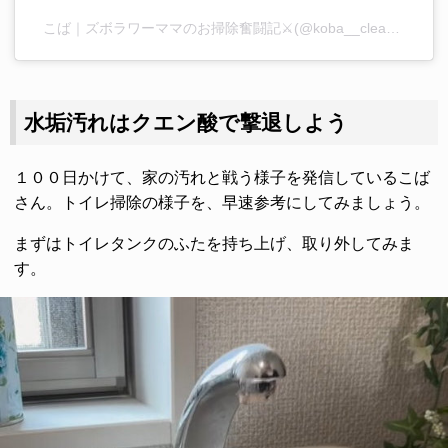
こば｜ズボラワーママのお掃除奮闘記⚔️(@koba__clean__kurashi)がシェアした投稿
水垢汚れはクエン酸で撃退しよう
１００日かけて、家の汚れと戦う様子を発信しているこば
さん。トイレ掃除の様子を、早速参考にしてみましょう。
まずはトイレタンクのふたを持ち上げ、取り外してみま
す。