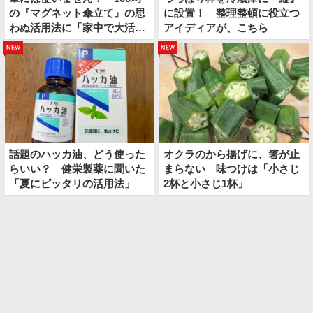
の『マグネット傘立て』の思
に設置！ 整理整頓に役立つ
わぬ活用法に「家中で大活
アイディアが、こちら
躍！」
new
new
話題のハッカ油、どう使った
オクラのから揚げに、箸が止
らいい？ 健栄製薬に聞いた
まらない 味つけは「小さじ
「夏にピッタリの活用法」
2杯と小さじ1杯」