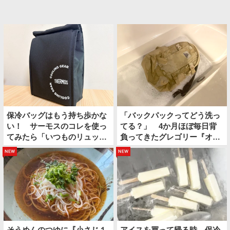
保冷バッグはもう持ち歩かな
「バックパックってどう洗っ
い！ サーモスのコレを使っ
てる？」 4か月ほぼ毎日背
てみたら「いつものリュック
負ってきたグレゴリー『オー
の中に保冷スペースができ
ルデイ』を…
new
new
た」
そうめんのつゆに『小さじ１
アイスを買って帰る時、保冷