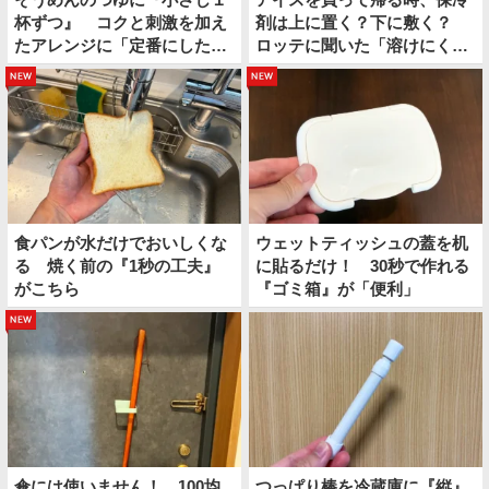
杯ずつ』 コクと刺激を加え
剤は上に置く？下に敷く？
たアレンジに「定番にした
ロッテに聞いた「溶けにくい
い」
持ち帰り方」
new
new
食パンが水だけでおいしくな
ウェットティッシュの蓋を机
る 焼く前の『1秒の工夫』
に貼るだけ！ 30秒で作れる
がこちら
『ゴミ箱』が「便利」
new
傘には使いません！ 100均
つっぱり棒を冷蔵庫に『縦』