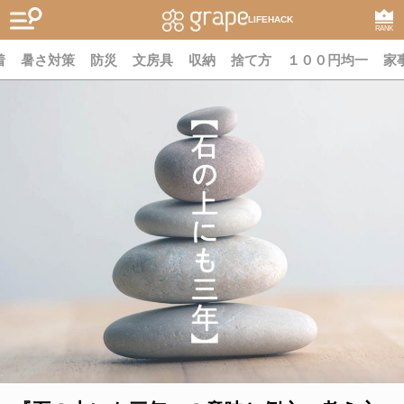
LIFEHACK
RANK
着
暑さ対策
防災
文房具
収納
捨て方
１００円均一
家