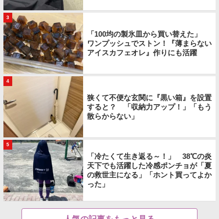
3
「100均の製氷皿から買い替えた」
ワンプッシュでストン！『薄まらない
アイスカフェオレ』作りにも活躍
4
狭くて不便な玄関に『黒い箱』を設置
すると？ 「収納力アップ！」「もう
散らからない」
5
「冷たくて生き返る～！」 38℃の炎
天下でも活躍した冷感ポンチョが「夏
の救世主になる」「ホント買ってよか
った」