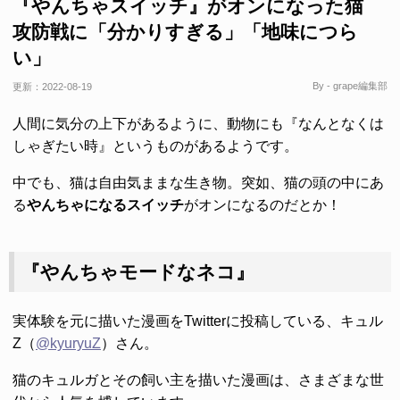
『やんちゃスイッチ』がオンになった猫
攻防戦に「分かりすぎる」「地味につら
い」
By - grape編集部
更新：
2022-08-19
人間に気分の上下があるように、動物にも『なんとなくは
しゃぎたい時』というものがあるようです。
中でも、猫は自由気ままな生き物。突如、猫の頭の中にあ
る
やんちゃになるスイッチ
がオンになるのだとか！
『やんちゃモードなネコ』
実体験を元に描いた漫画をTwitterに投稿している、キュル
Z（
@kyuryuZ
）さん。
猫のキュルガとその飼い主を描いた漫画は、さまざまな世