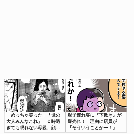
「めっちゃ笑った」「世の
親子連れ客に『下敷き』が
大人みんなこれ」 ０時過
爆売れ！ 理由に店員が
ぎても眠れない母親、顔を
「そういうことかー！」
横に向けると…