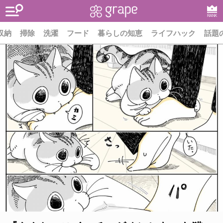
RANK
収納
掃除
洗濯
フード
暮らしの知恵
ライフハック
話題