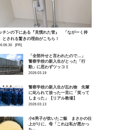
ッチンの下にある『見慣れた管』 「ながーく持
」とされる驚きの理由がこちら！
6.06.30
[PR]
「全部外せと言われたので…」
警察学校の新入生がとった「行
動」に思わずツッコミ
2026.03.19
警察学校の新入生が忘れ物 先輩
に叱られて放った一言に「笑って
しまった」【リアル教場】
2026.03.13
小6男子が炊いたご飯 まさかの仕
上がりに、母「これは私が悪かっ
た」