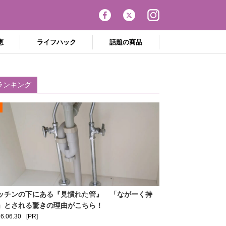
恵
ライフハック
話題の商品
ランキング
ッチンの下にある『見慣れた管』 「ながーく持
」とされる驚きの理由がこちら！
6.06.30
[PR]