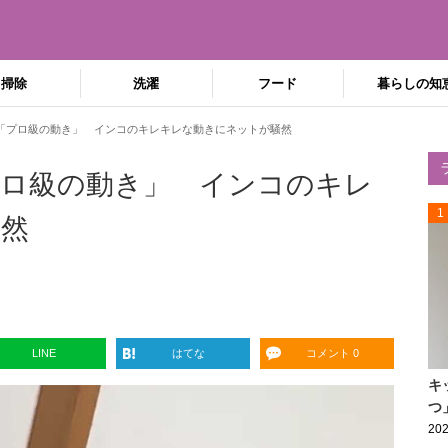
掃除
洗濯
フード
暮らしの知
「プロ級の動き」 インコのキレキレな動きにネットが騒然
ロ級の動き」 インコのキレ
1
騒然
LINE
はてな
コメント 0
キ
つ
202