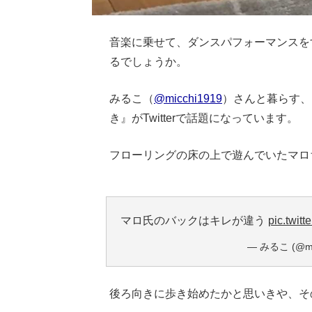
音楽に乗せて、ダンスパフォーマンスを
るでしょうか。
みるこ（
@micchi1919
）さんと暮らす、
き』がTwitterで話題になっています。
フローリングの床の上で遊んでいたマロ
Loaded
:
62.90%
/
Unmute
マロ氏のバックはキレが違う
pic.twit
— みるこ (@mi
後ろ向きに歩き始めたかと思いきや、そ