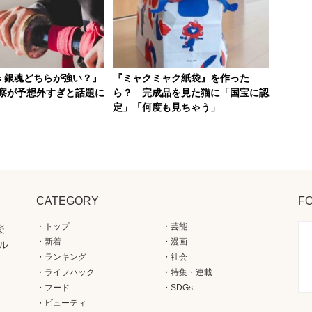
s 銀魂どちらが強い？』
『ミャクミャク紙袋』を作った
察が予想外すぎと話題に
ら？ 完成品を見た猫に「国宝に認
定」「何度も見ちゃう」
CATEGORY
F
トップ
芸能
楽
新着
漫画
ル
ランキング
社会
ライフハック
特集・連載
フード
SDGs
ビューティ