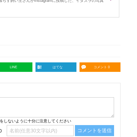
らす飼い主さんがInstagramに投稿した、イタズラの写真
LINE
はてな
コメント 0