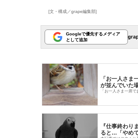
[文・構成／grape編集部]
Googleで優先するメディア
gr
として追加
「お一人さま
が並んでいた
「お一人さま一席で
『仕事終わり
ると…「やめ