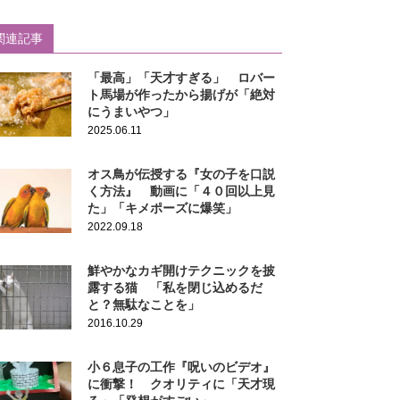
関連記事
「最高」「天才すぎる」 ロバー
ト馬場が作ったから揚げが「絶対
にうまいやつ」
2025.06.11
オス鳥が伝授する『女の子を口説
く方法』 動画に「４０回以上見
た」「キメポーズに爆笑」
2022.09.18
鮮やかなカギ開けテクニックを披
露する猫 「私を閉じ込めるだ
と？無駄なことを」
2016.10.29
小６息子の工作『呪いのビデオ』
に衝撃！ クオリティに「天才現