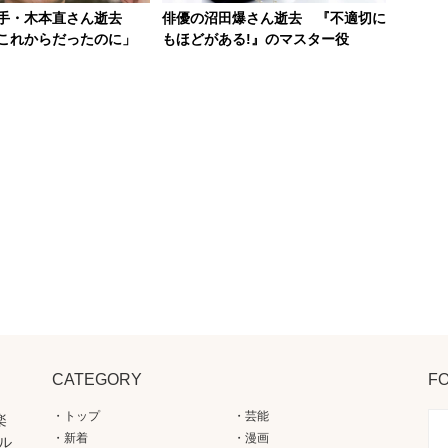
騎手・木本直さん逝去
俳優の沼田爆さん逝去 『不適切に
これからだったのに」
もほどがある!』のマスター役
CATEGORY
F
トップ
芸能
楽
新着
漫画
ル