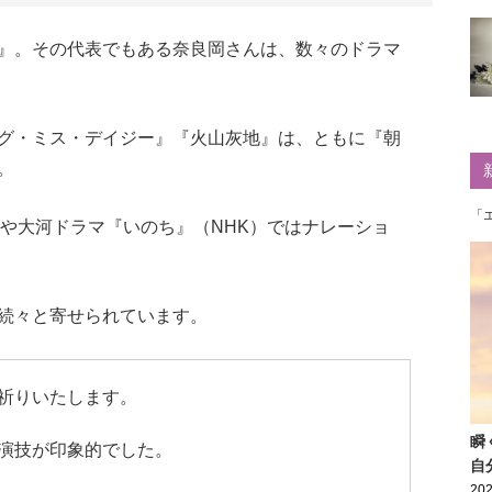
』。その代表でもある奈良岡さんは、数々のドラマ
グ・ミス・デイジー』『火山灰地』は、ともに『朝
。
「
）や大河ドラマ『いのち』（NHK）ではナレーショ
続々と寄せられています。
祈りいたします。
瞬
演技が印象的でした。
自
202