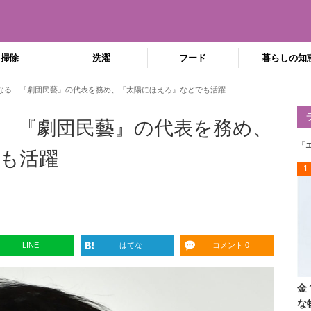
掃除
洗濯
フード
暮らしの知
なる 『劇団民藝』の代表を務め、『太陽にほえろ』などでも活躍
 『劇団民藝』の代表を務め、
『
も活躍
1
LINE
はてな
コメント 0
金
な