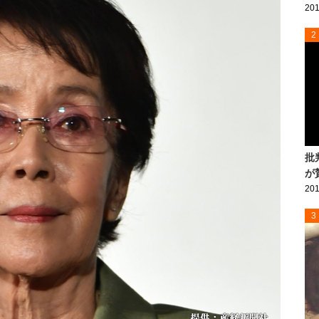
201
2
批
が
201
3