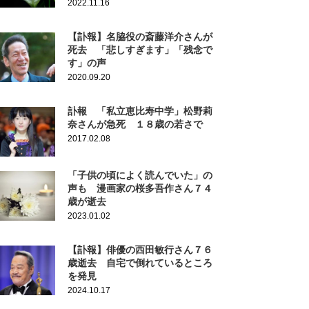
2022.11.16
【訃報】名脇役の斎藤洋介さんが
死去 「悲しすぎます」「残念で
す」の声
2020.09.20
訃報 「私立恵比寿中学」松野莉
奈さんが急死 １８歳の若さで
2017.02.08
「子供の頃によく読んでいた」の
声も 漫画家の桜多吾作さん７４
歳が逝去
2023.01.02
【訃報】俳優の西田敏行さん７６
歳逝去 自宅で倒れているところ
を発見
2024.10.17