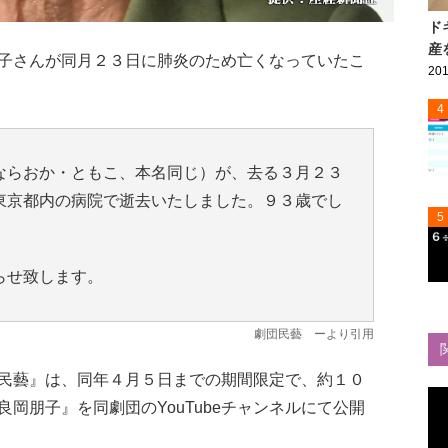
ド
産
子さんが同月２３日に肺炎のため亡くなっていたこ
201
4
ならおか・ともこ、本名同じ）が、去る３月２３
東京都内の病院で逝去いたしました。９３歳でし
5
らせ致します。
劇団民藝
ーより引用
民藝』は、同年４月５日までの期間限定で、約１０
岡朋子』を同劇団のYouTubeチャンネルにて公開