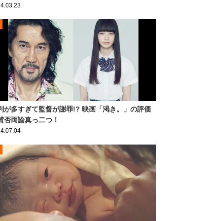
4.03.23
判が多すぎて監督が謝罪!? 映画「渇き。」の評価
賛否両論真っ二つ！
4.07.04