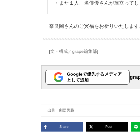
・また１人、名俳優さんが旅立ってし
奈良岡さんのご冥福をお祈りいたします
[文・構成／grape編集部]
Googleで優先するメディア
gr
として追加
出典
劇団民藝
Share
Post