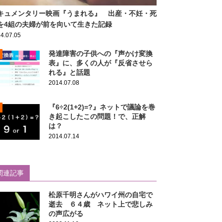
キュメンタリー映画『うまれる』 出産・不妊・死
を4組の夫婦が前を向いて生きた記録
4.07.05
発達障害の子供への『声かけ変換
表』に、多くの人が『反省させら
れる』と話題
2014.07.08
『6÷2(1+2)=?』ネットで議論を巻
き起こしたこの問題！で、正解
は？
2014.07.14
関連記事
松原千明さんがハワイ州の自宅で
逝去 ６４歳 ネット上で悲しみ
の声広がる