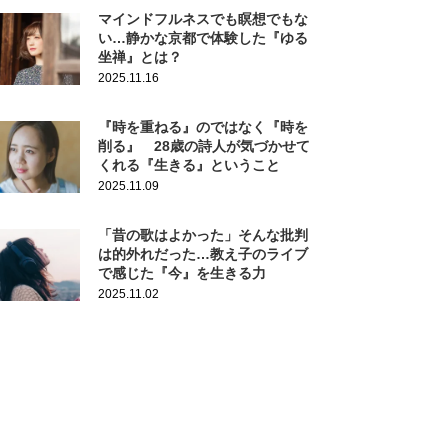
マインドフルネスでも瞑想でもな
い…静かな京都で体験した『ゆる
坐禅』とは？
2025.11.16
『時を重ねる』のではなく『時を
削る』 28歳の詩人が気づかせて
くれる『生きる』ということ
2025.11.09
「昔の歌はよかった」そんな批判
は的外れだった…教え子のライブ
で感じた『今』を生きる力
2025.11.02