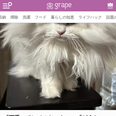
RANK
収納
掃除
洗濯
フード
暮らしの知恵
ライフハック
話題