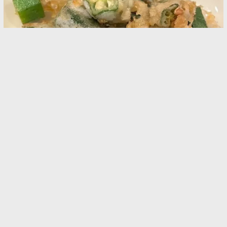
オクラのから揚げ 『小さじ2杯と小さじ1杯』の
味つけに箸が止まらない