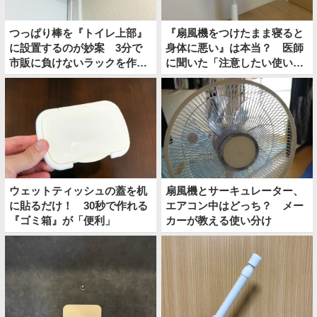
つっぱり棒を『トイレ上部』
『扇風機をつけたまま寝ると
に設置するのが妙案 3分で
身体に悪い』は本当？ 医師
市販に負けないラックを作る
に聞いた「注意したい使い
方法
方」
ウェットティッシュの蓋を机
扇風機とサーキュレーター、
に貼るだけ！ 30秒で作れる
エアコン中はどっち？ メー
『ゴミ箱』が「便利」
カーが教える使い分け