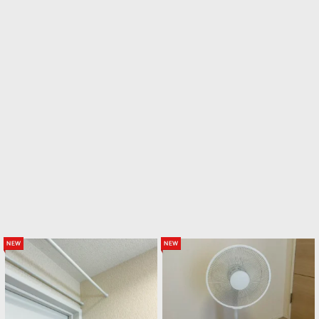
new
new