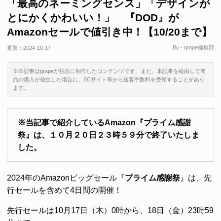
「最高のネーミングセンス」「デザインが
とにかくかわいい！」 『DOD』が
Amazonセールで値引き中！【10/20まで】
By - grape編集部
更新：
2024-10-17
※本記事はgrapeが独自に制作したコンテンツです。また、本記事を経由して商
品の購入が発生した場合に、ECサイト等から送客手数料を受領することがあり
ます。
※当記事で紹介しているAmazon『プライム感謝
祭』は、１０月２０日２３時５９分で終了いたしま
した。
2024年のAmazonビッグセール『
プライム感謝祭
』は、先
行セールを含めて4日間の開催！
先行セールは10月17日（木）0時から、18日（金）23時59