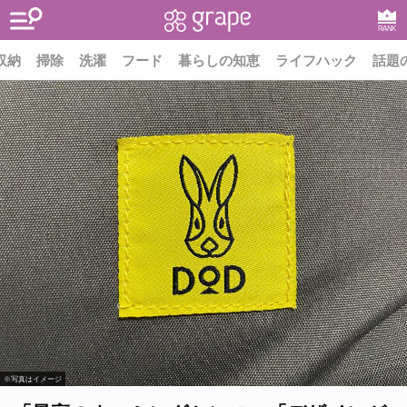
RANK
収納
掃除
洗濯
フード
暮らしの知恵
ライフハック
話題
※写真はイメージ