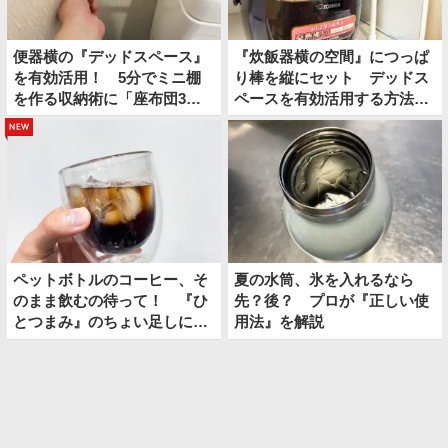
便器横の『デッドスペース』
『炊飯器横の空間』につっぱ
を有効活用！ 5分でミニ棚
り棒を縦にセット デッドス
を作る収納術に「座布団3
ペースを有効活用する方法が
枚！」
便利
new
ペットボトルのコーヒー、そ
夏の水筒、氷を入れるなら
のまま飲むの待って！ 『ひ
先？後？ プロが『正しい使
とつまみ』のちょい足しに
用法』を解説
「夏にぴったり」「クセにな
る」