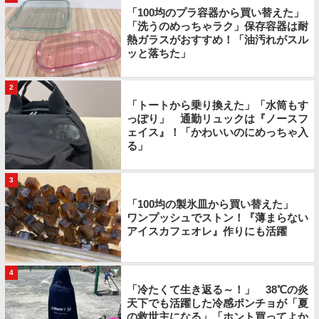
「100均のプラ容器から買い替えた」
「洗うのめっちゃラク」保存容器は耐
熱ガラスがおすすめ！「油汚れがスル
ッと落ちた」
2
「トートから乗り換えた」「水筒もす
っぽり」 通勤リュックは『ノースフ
ェイス』！「かわいいのにめっちゃ入
る」
3
「100均の製氷皿から買い替えた」
ワンプッシュでストン！『薄まらない
アイスカフェオレ』作りにも活躍
4
「冷たくて生き返る～！」 38℃の炎
天下でも活躍した冷感ポンチョが「夏
の救世主になる」「ホント買ってよか