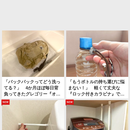
「バックパックってどう洗っ
「もうボトルの持ち運びに悩
てる？」 4か月ほぼ毎日背
まない！」 軽くて丈夫な
負ってきたグレゴリー『オー
『ロック付きカラビナ』で夏
ルデイ』を…
のお出かけが快適になる
new
new