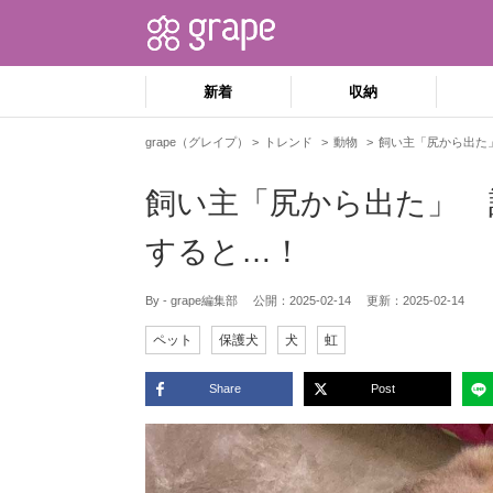
新着
収納
grape（グレイプ）
トレンド
動物
飼い主「尻から出た
飼い主「尻から出た」 
すると…！
By - grape編集部
公開：
2025-02-14
更新：
2025-02-14
ペット
保護犬
犬
虹
Share
Post