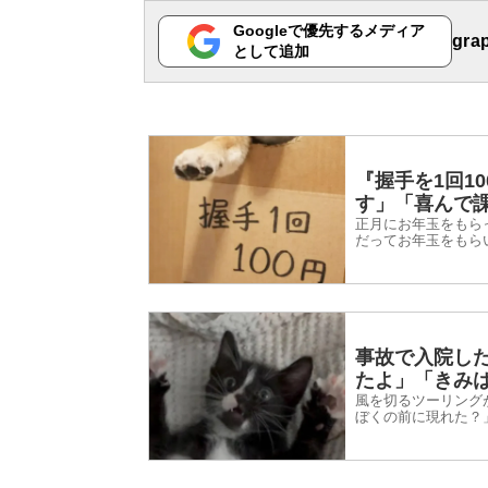
Googleで優先するメディア
gr
として追加
『握手を1回1
す」「喜んで
正月にお年玉をもら
だってお年玉をもら
2026年1月2日、In
事故で入院し
たよ」「きみ
風を切るツーリング
ぼくの前に現れた？