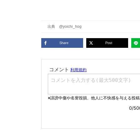
出典
@yoichi_hog
Share
Post