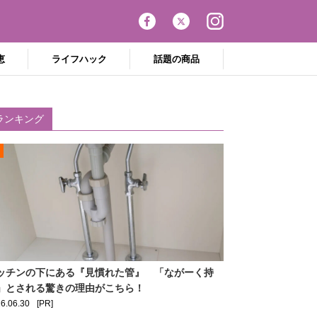
恵
ライフハック
話題の商品
ランキング
ッチンの下にある『見慣れた管』 「ながーく持
」とされる驚きの理由がこちら！
6.06.30
[PR]