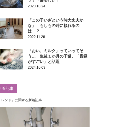
ラ！「爆笑した」
2023.10.24
「この子いざという時大丈夫か
な」 もしもの時に頼れるの
は…？
2022.11.28
「おい、ミルク」っていってそ
う… 生後１か月の子猫、「貫録
がすごい」と話題
2024.10.03
新着記事
トレンド」に関する新着記事