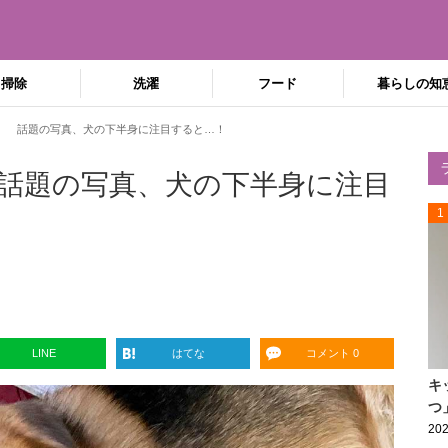
掃除
洗濯
フード
暮らしの知
」 話題の写真、犬の下半身に注目すると…！
話題の写真、犬の下半身に注目
1
LINE
はてな
コメント 0
キ
つ
202