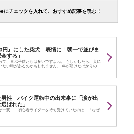
apeにチェックを入れて、おすすめ記事を読む！
00円』にした柴犬 表情に「朝一で並びま
課金する」
って、喜ぶ子供たちは多いですよね。 もしかしたら、犬に
いたい時があるのかもしれません。 年が明けたばかりの
stagramに投稿された『柴犬のお年玉作戦』が話題と...
た男性 バイク運転中の出来事に「涙が出
は選ばれた」
が一変！ 初心者ライダーを待ち受けていたのは…「なぜ
」