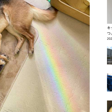
キ
つ
202