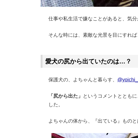
仕事や私生活で嫌なことがあると、気分
そんな時には、素敵な光景を目にすれば
Loaded
:
62.90%
/
Unmute
愛犬の尻から出ていたのは…？
保護犬の、よちゃんと暮らす、
@yoichi
「尻から出た」
というコメントとともに
した。
よちゃんの体から、『出ている』ものと