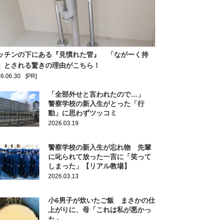
ッチンの下にある『見慣れた管』 「ながーく持
」とされる驚きの理由がこちら！
6.06.30
[PR]
「全部外せと言われたので…」
警察学校の新入生がとった「行
動」に思わずツッコミ
2026.03.19
警察学校の新入生が忘れ物 先輩
に叱られて放った一言に「笑って
しまった」【リアル教場】
2026.03.13
小6男子が炊いたご飯 まさかの仕
上がりに、母「これは私が悪かっ
た」