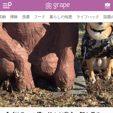
RANK
収納
掃除
洗濯
フード
暮らしの知恵
ライフハック
話題