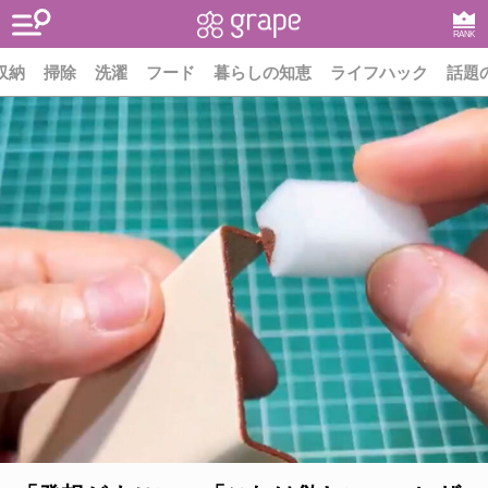
RANK
収納
掃除
洗濯
フード
暮らしの知恵
ライフハック
話題