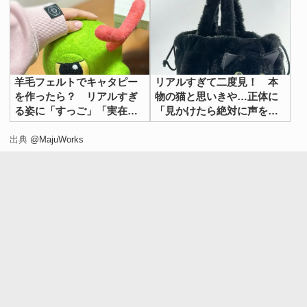
羊毛フェルトでキャタピー
リアルすぎて二度見！ 本
を作ったら？ リアルすぎ
物の猫と思いきや…正体に
る姿に「すっご」「実在し
「見かけたら絶対に声をか
てるみたい」
ける」「天才」
出典
@MajuWorks