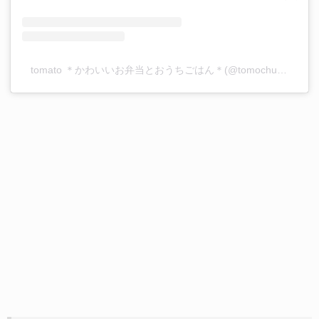
tomato ＊かわいいお弁当とおうちごはん＊(@tomochu15)がシェアした投稿