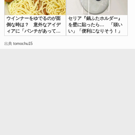
た！
・想像のはるか上をいくかわいさ。今度、作ってみ
ウインナーをゆでるのが面
セリア『鍋ふたホルダー』
ようと思います！
倒な時は？ 意外なアイデ
を壁に貼ったら… 「頭い
ィアに「パンチがあってう
い」「便利になりそう！」
・天才だ。切った時の形が想像できるなんてすご
まい！」
い。
出典
tomochu15
・パカッと開いた瞬間、思わず「かわいい！」って
声が出ました。
お弁当を開けて、この『お花おにぎらず』が入っていた
ら、テンションが上がること間違いなしでしょう。
『ポークビッツ』が具材なので、食べ応えもありそうです
ね。ピクニックに行く時や家族にお弁当を作る時に、試し
てみてはいかがでしょうか！
なお、tomatoさんは
YouTube
や
TikTok
でも、思わず作りた
くなるかわいいご飯を紹介しています。