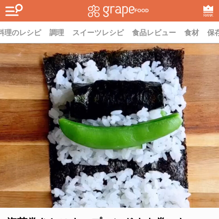
FOOD
RANK
料理のレシピ
調理
スイーツレシピ
食品レビュー
食材
保