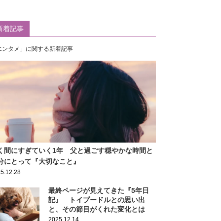
新着記事
エンタメ」に関する新着記事
く間にすぎていく1年 父と過ごす穏やかな時間と
分にとって『大切なこと』
5.12.28
最終ページが見えてきた『5年日
記』 トイプードルとの思い出
と、その節目がくれた変化とは
2025.12.14