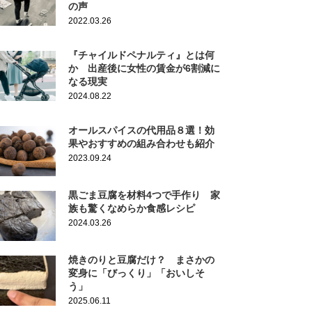
の声
2022.03.26
『チャイルドペナルティ』とは何
か 出産後に女性の賃金が6割減に
なる現実
2024.08.22
オールスパイスの代用品８選！効
果やおすすめの組み合わせも紹介
2023.09.24
黒ごま豆腐を材料4つで手作り 家
族も驚くなめらか食感レシピ
2024.03.26
焼きのりと豆腐だけ？ まさかの
変身に「びっくり」「おいしそ
う」
2025.06.11