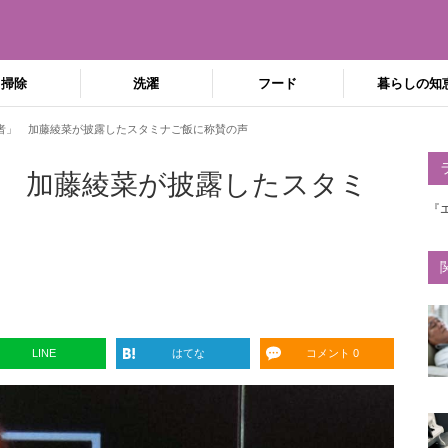
掃除
洗濯
フード
暮らしの知
者」 加藤綾菜が披露したスタミナご飯に称賛の声
 加藤綾菜が披露したスタミ
『
LINE
はてな
コメント 0