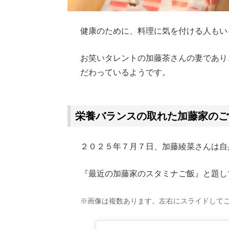
健康のために、料理に気を付ける人もい
お笑いタレントの加藤茶さんの妻であり
だわっているようです。
Loaded
:
62.90%
/
Unmute
栄養バランスの取れた加藤家のご
２０２５年７月７日、加藤綾菜さんは自身のI
『最近の加藤家のスタミナご飯』と題し
※画像は複数あります。左右にスライドして