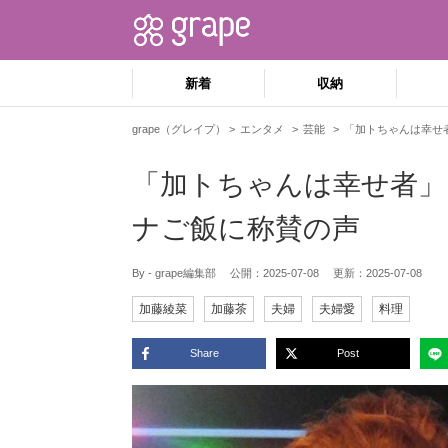
新着
収納
grape（グレイプ）
エンタメ
芸能
「加トちゃんは幸せ
「加トちゃんは幸せ者」
ナご飯に称賛の声
By - grape編集部
公開：
2025-07-08
更新：
2025-07-08
加藤綾菜
加藤茶
夫婦
夫婦愛
料理
Share
Post