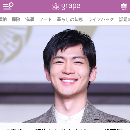
RANK
収納
掃除
洗濯
フード
暮らしの知恵
ライフハック
話題