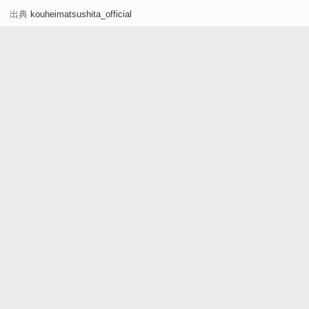
出典
kouheimatsushita_official