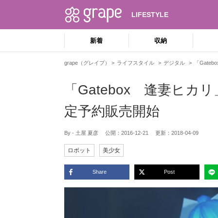
LIFESTYLE
新着
収納
grape（グレイプ）
ライフスタイル
デジタル
「Gat
「Gatebox 逢妻ヒ
定予約販売開始
By - 土屋 夏彦
公開：
2016-12-21
更新：
2018-04-09
ロボット
美少女
Share
Post