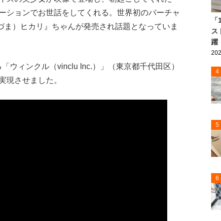
ーションでお世話をしてくれる。世界初のバーチャ
「
（あづま）ヒカリ』ちゃんが発売され話題となっていま
ス
躍
202
ウィンクル（vinclu Inc.）」（東京都千代田区）
4
実現させました。
5
6