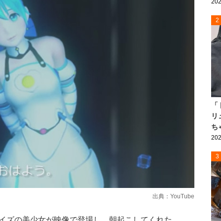
202
2
「
リ
ち
202
3
出典：
YouTube
イズの美少女が映像で登場し、朝起こしてくれた