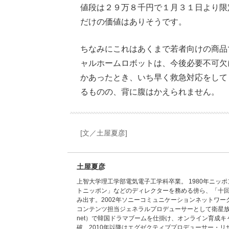
値段は２９万８千円で１月３１日より限
だけの価値はありそうです。
ちなみにこれはあくまで若者向けの商品
ャルホームロボットは、今後必要不可欠
かあったとき、いち早く救急対応をして
るものの、背に腹はかえられません。
[文／土屋夏彦]
土屋夏彦
上智大学理工学部電気電子工学科卒業。 1980年ニ
トニッポン」などのディレクターを務める傍ら、「十
み出す。2002年ソニーコミュニケーションネットワ
コンテンツ担当ジェネラルプロデューサーとして衛星放送
net）で韓国ドラマブームを仕掛け、オンライン育成キャラ「
破、2010年以降はエグゼクティブプロデューサー・リ