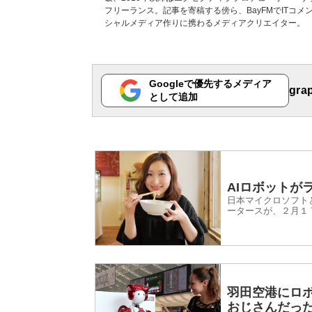
フリーランス。記事を寄稿する傍ら、BayFMでITコ
シャルメディア作りに携わるメディアクリエイター。
Googleで優先するメディア
gr
として追加
AIロボットが
日本マイクロソフト
ータースが、２月１
もてなしサービス」
羽田空港にロ
おじさんだっ