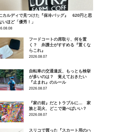
にカルディで見つけた『保冷バッグ』 620円と思
ないほど「優秀！」
6.08.08
フードコートの席取り、何を置
く？ 弁護士がすすめる『置くな
らこれ』
2026.08.07
自転車の交通違反、もっとも検挙
が多いのは？ 覚えておきたい
『止まれ』のルール
2026.08.07
『家の前』だとトラブルに… 家
族と花火、どこで遊べばいい？
2026.08.07
スリコで買った『スカート用のハ