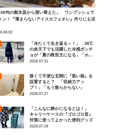
100均の製氷皿から買い替えた」 ワンプッシュで
トン！『薄まらないアイスカフェオレ』作りにも活
6.08.02
「冷たくて生き返る～！」 38℃
の炎天下でも活躍した冷感ポンチ
ョが「夏の救世主になる」「ホン
ト買ってよかった」
2026.07.31
狭くて不便な玄関に『黒い箱』を
設置すると？ 「収納力アッ
プ！」「もう散らからない」
2026.07.27
「こんなに静かになるとは！」
キャリーケースの『ゴロゴロ音』
対策に使ってよかった便利グッズ
2026.07.29