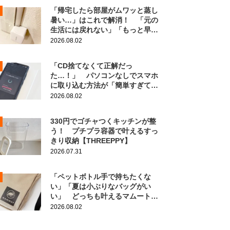
「帰宅したら部屋がムワッと蒸し
暑い…」はこれで解消！ 「元の
生活には戻れない」「もっと早く
知りたかった」
2026.08.02
「CD捨てなくて正解だっ
た…！」 パソコンなしでスマホ
に取り込む方法が「簡単すぎて拍
子抜け」「この曲聴きたかった
2026.08.02
～」
330円でゴチャつくキッチンが整
う！ プチプラ容器で叶えるすっ
きり収納【THREEPPY】
2026.07.31
「ペットボトル手で持ちたくな
い」「夏は小ぶりなバッグがい
い」 どっちも叶えるマムートの
ポーチがこちら！
2026.08.02