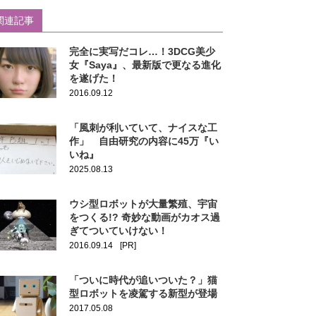
関連記事
完全に実写だコレ…！3DCG美少
女『Saya』、最新版で更なる進化
を遂げた！
2016.09.12
「風刺が利いていて、ナイスな工
作」 自由研究の内容に45万『い
いね』
2025.08.13
ウシ型ロボットが大量繁殖、宇宙
をつくる!? 奇妙な動画がカオス過
ぎてついていけない！
2016.09.14
[PR]
「ついに時代が追いついた？」猫
型ロボットを凌駕する新型が登場
2017.05.08