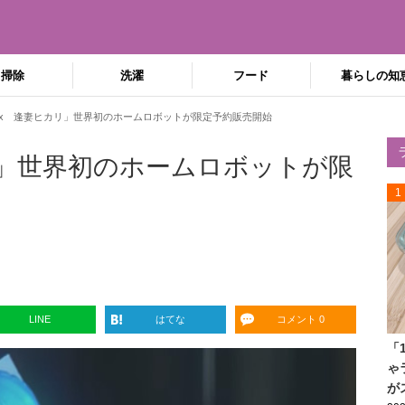
掃除
洗濯
フード
暮らしの知
ebox 逢妻ヒカリ」世界初のホームロボットが限定予約販売開始
カリ」世界初のホームロボットが限
1
LINE
はてな
コメント 0
「
ゃ
が