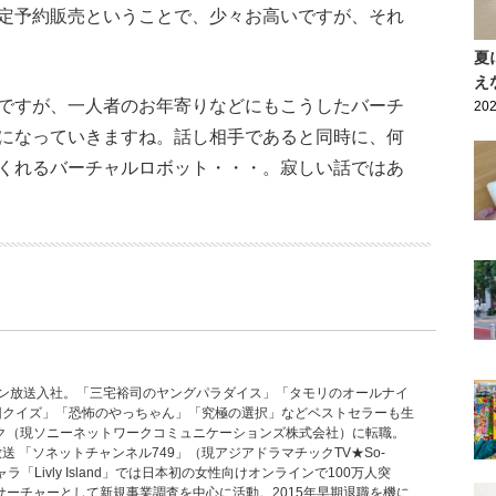
定予約販売ということで、少々お高いですが、それ
夏
え
ですが、一人者のお年寄りなどにもこうしたバーチ
202
になっていきますね。話し相手であると同時に、何
くれるバーチャルロボット・・・。寂しい話ではあ
ッポン放送入社。「三宅裕司のヤングパラダイス」「タモリのオールナイ
回クイズ」「恐怖のやっちゃん」「究極の選択」などベストセラーも生
ーク（現ソニーネットワークコミュニケーションズ株式会社）に転職。
 「ソネットチャンネル749」（現アジアドラマチックTV★So-
Livly Island」では日本初の女性向けオンラインで100万人突
サーチャーとして新規事業調査を中心に活動。2015年早期退職を機に