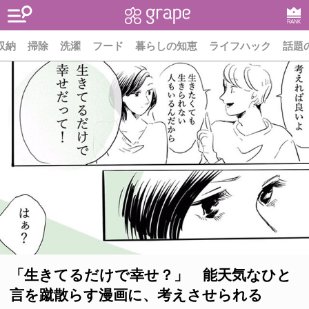
RANK
収納
掃除
洗濯
フード
暮らしの知恵
ライフハック
話題
「生きてるだけで幸せ？」 能天気なひと
言を蹴散らす漫画に、考えさせられる