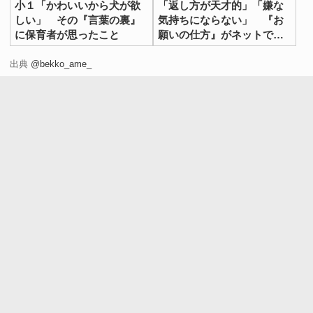
小１「かわいいから犬が欲
「返し方が天才的」「嫌な
しい」 その『言葉の裏』
気持ちにならない」 『お
に保育者が思ったこと
願いの仕方』がネットで話
題に
出典
@bekko_ame_