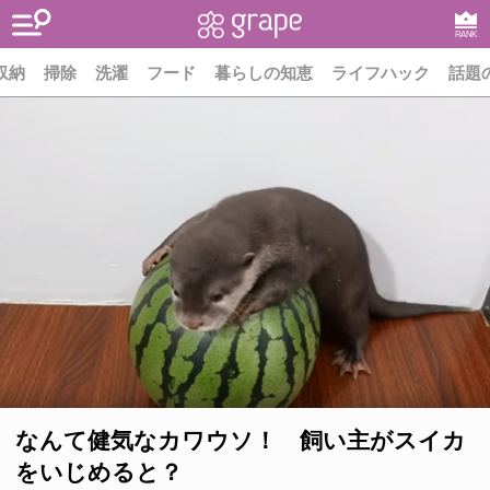
RANK
収納
掃除
洗濯
フード
暮らしの知恵
ライフハック
話題
なんて健気なカワウソ！ 飼い主がスイカ
をいじめると？