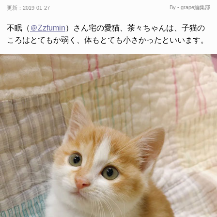
By - grape編集部
更新：
2019-01-27
不眠（
＠Zzfumin
）さん宅の愛猫、茶々ちゃんは、子猫の
ころはとてもか弱く、体もとても小さかったといいます。