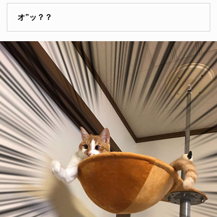
オ”ッ？？