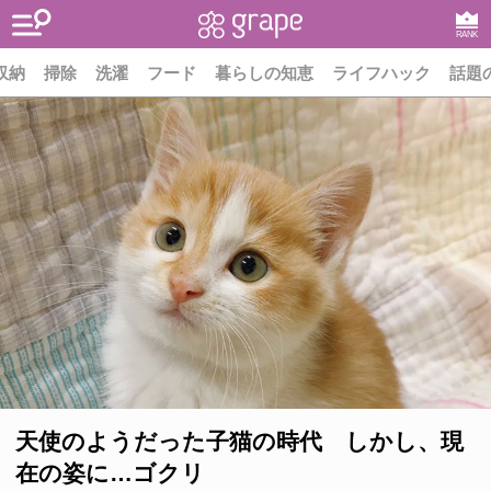
RANK
収納
掃除
洗濯
フード
暮らしの知恵
ライフハック
話題
天使のようだった子猫の時代 しかし、現
在の姿に…ゴクリ