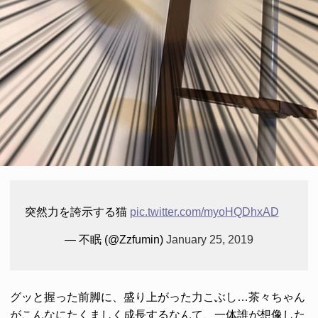
突然力を誇示する猫
pic.twitter.com/myoHQDhxAD
— 不眠 (@Zzfumin)
January 25, 2019
グッと握った前脚に、盛り上がった力こぶし…茶々ちゃん
がこんなにたくましく成長するなんて、一体誰が想像した