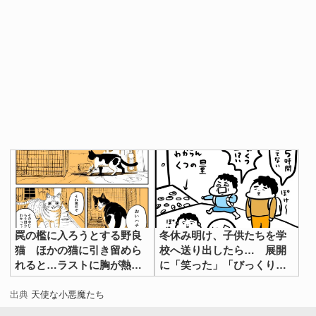
罠の檻に入ろうとする野良
冬休み明け、子供たちを学
猫 ほかの猫に引き留めら
校へ送り出したら… 展開
れると…ラストに胸が熱く
に「笑った」「びっくりだ
なる
わ」
出典
天使な小悪魔たち