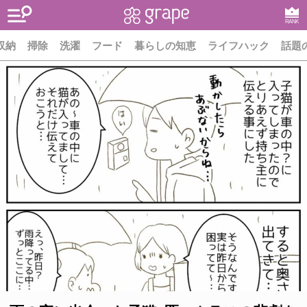
RANK
収納
掃除
洗濯
フード
暮らしの知恵
ライフハック
話題