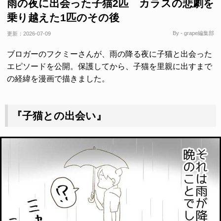
雨の夜に出会った子猫2匹 カラスの悲劇を
乗り越えた1匹のその後
By - grape編集部
更新：
2026-07-09
ブロガーのフクミーさんが、雨の降る夜に子猫と出会った
エピソードを公開。保護してから、子猫を里親に出すまで
の経緯を漫画で描きました。
『子猫との出会い』