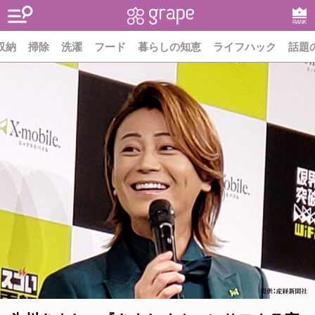
RANK
収納
掃除
洗濯
フード
暮らしの知恵
ライフハック
話題