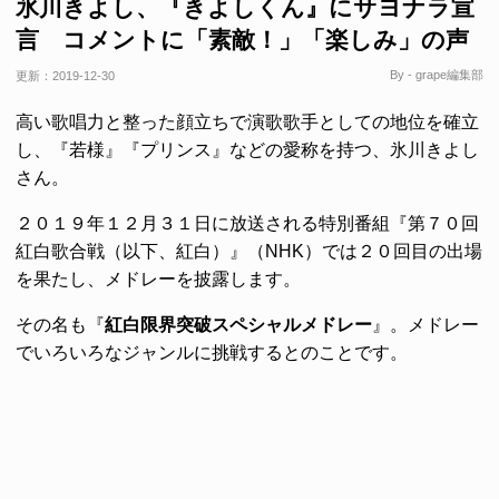
氷川きよし、『きよしくん』にサヨナラ宣
言 コメントに「素敵！」「楽しみ」の声
By - grape編集部
更新：
2019-12-30
高い歌唱力と整った顔立ちで演歌歌手としての地位を確立
し、『若様』『プリンス』などの愛称を持つ、氷川きよし
さん。
２０１９年１２月３１日に放送される特別番組『第７０回
紅白歌合戦（以下、紅白）』（NHK）では２０回目の出場
を果たし、メドレーを披露します。
その名も『
紅白限界突破スペシャルメドレー
』。メドレー
でいろいろなジャンルに挑戦するとのことです。