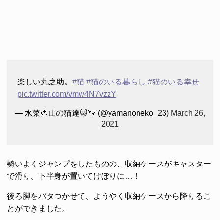
楽しい丸之助。
#猫
#猫のいる暮らし
#猫のいる幸せ
pic.twitter.com/vmw4N7vzzY
— 水菜🍅山の猫達🐱🐾 (@yamanoneko_23)
March 26,
2021
勢いよくジャンプをしたものの、収納ケースがキャスター
で滑り、下半身が置いてけぼりに…！
後ろ脚をバタつかせて、ようやく収納ケースから降りるこ
とができました。