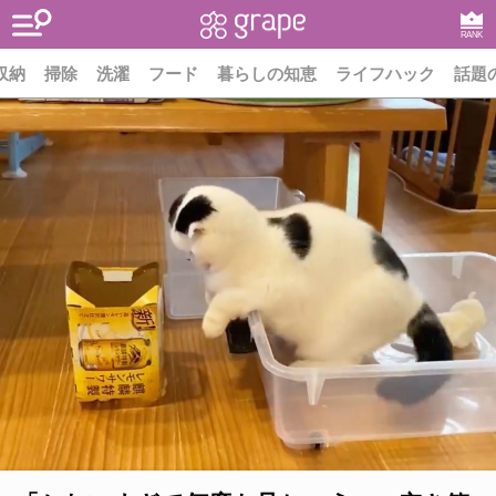
RANK
収納
掃除
洗濯
フード
暮らしの知恵
ライフハック
話題