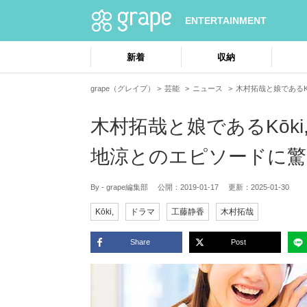
ENTERTAINMENT
新着
収納
grape（グレイプ）
芸能
ニュース
木村拓哉と娘であるK
木村拓哉と娘であるKōk
地涼とのエピソードに驚
By - grape編集部
公開：
2019-01-17
更新：
2025-01-30
Kōki,
ドラマ
工藤静香
木村拓哉
Share
Post