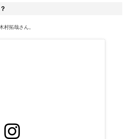
？
木村拓哉さん。