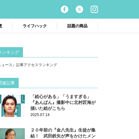
恵
ライフハック
話題の商品
ランキング
ニュース』記事アクセスランキング
関連記事
「絵心がある」「うますぎる」
『あんぱん』撮影中に北村匠海が
描いた絵がこちら
2025.07.14
２０年前の『金八先生』生徒が集
結！ 武田鉄矢が声をかけたメン