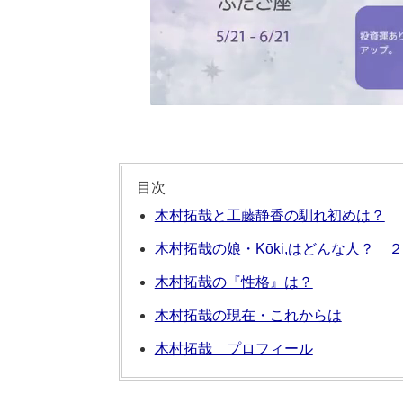
目次
木村拓哉と工藤静香の馴れ初めは？
木村拓哉の娘・Kōki,はどんな人？
木村拓哉の『性格』は？
木村拓哉の現在・これからは
木村拓哉 プロフィール