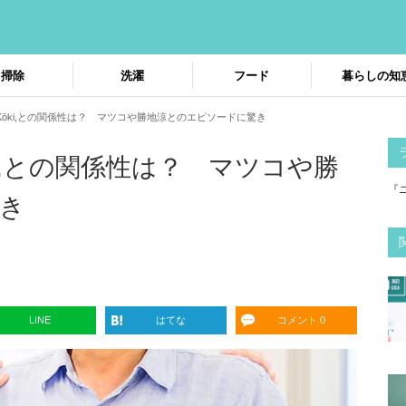
掃除
洗濯
フード
暮らしの知
ōki,との関係性は？ マツコや勝地涼とのエピソードに驚き
i,との関係性は？ マツコや勝
『
き
LINE
はてな
コメント 0