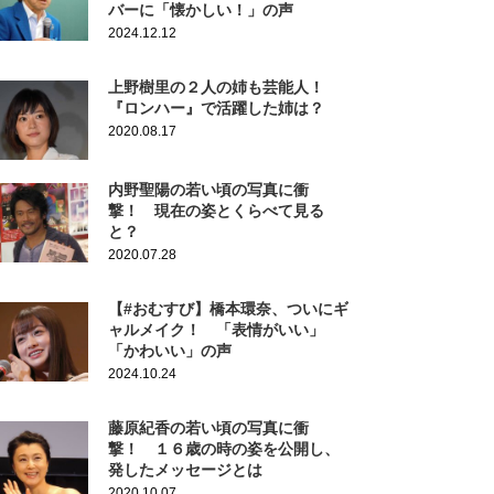
バーに「懐かしい！」の声
2024.12.12
上野樹里の２人の姉も芸能人！
『ロンハー』で活躍した姉は？
2020.08.17
内野聖陽の若い頃の写真に衝
撃！ 現在の姿とくらべて見る
と？
2020.07.28
【#おむすび】橋本環奈、ついにギ
ャルメイク！ 「表情がいい」
「かわいい」の声
2024.10.24
藤原紀香の若い頃の写真に衝
撃！ １６歳の時の姿を公開し、
発したメッセージとは
2020.10.07