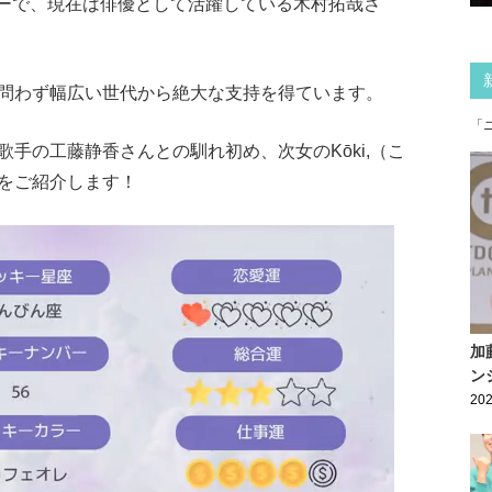
バーで、現在は俳優として活躍している木村拓哉さ
問わず幅広い世代から絶大な支持を得ています。
「
手の工藤静香さんとの馴れ初め、次女のKōki,（こ
をご紹介します！
加
ン
202