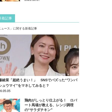
新着記事
ニュース」に関する新着記事
藤綾菜「超絶うまい！」 SNSでバズった“ワンパ
シュウマイ”をマネしてみると？
6.05.05
鶏肉がしっとり仕上がる！ ロバ
ート馬場が教える、レンジ調理
の“サラダチキン”