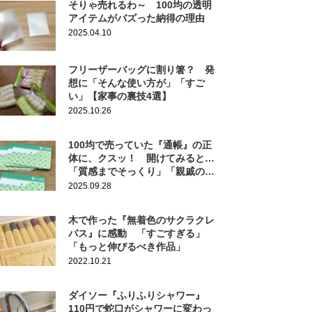
そりゃ売れるわ～ 100均の透明
アイテムがバズった納得の理由
2025.04.10
フリーザーバッグに割り箸？ 発
想に「そんな使い方が」「すご
い」【家事の裏技4選】
2025.10.26
100均で売っていた『通帳』の正
体に、クスッ！ 開けてみると…
「質感までそっくり」「親戚の子
に渡したい」
2025.09.28
木で作った『無着色のサクラクレ
パス』に感動 「すごすぎる」
「もっと伸びるべき作品」
2022.10.21
ダイソー『ふりふりシャワー』
110円で蛇口がシャワーに変わっ