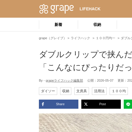
LIFEHACK
新着
収納
grape（グレイプ）
ライフハック
１００円均一
ダブル
ダブルクリップで挟ん
「こんなにぴったりだ
By -
grapeライフハック編集部
公開：
2026-05-07
更新：
20
ダイソー
収納
文房具
活用法
１００均
Share
Post