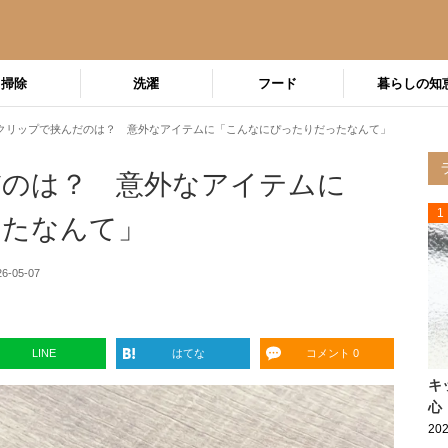
掃除
洗濯
フード
暮らしの知
クリップで挟んだのは？ 意外なアイテムに「こんなにぴったりだったなんて」
だのは？ 意外なアイテムに
1
ったなんて」
26-05-07
LINE
はてな
コメント 0
キ
心
202