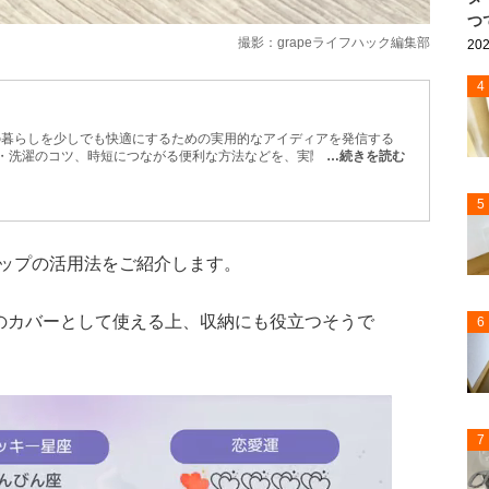
つ
撮影：grapeライフハック編集部
202
4
日の暮らしを少しでも快適にするための実用的なアイディアを発信する
除・洗濯のコツ、時短につながる便利な方法などを、実際に試しながら
…続きを読む
収納や生活分野、法律などに精通した専門家による監修も一部で取り入
テムを使った掃除術や、100円ショップグッズの活用法など、今日か
5
届けします。
ップの活用法をご紹介します。
のカバーとして使える上、収納にも役立つそうで
6
7