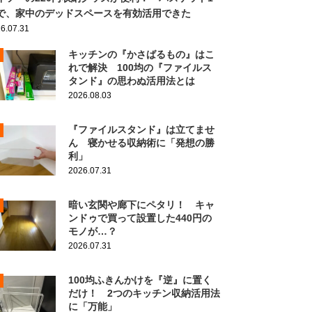
で、家中のデッドスペースを有効活用できた
6.07.31
キッチンの『かさばるもの』はこ
れで解決 100均の『ファイルス
タンド』の思わぬ活用法とは
2026.08.03
『ファイルスタンド』は立てませ
ん 寝かせる収納術に「発想の勝
利」
2026.07.31
暗い玄関や廊下にペタリ！ キャ
ンドゥで買って設置した440円の
モノが…？
2026.07.31
100均ふきんかけを『逆』に置く
だけ！ 2つのキッチン収納活用法
に「万能」