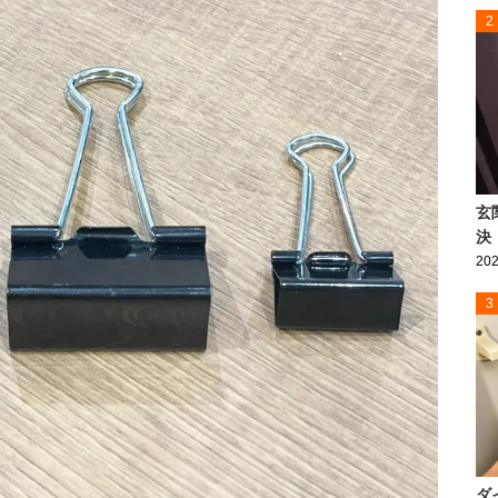
2
玄
決
202
3
ダ