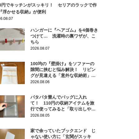
10円でキッチンがスッキリ！ セリアのラックで作
『浮かせる収納』が便利
6.08.07
ハンガーに『ヘアゴム』を4個巻き
つけて… 洗濯時の裏ワザが、こ
ちら
2026.08.07
100均の『壁掛け』をソファーの
隙間に挟むと悩み解決！ リビン
グが見違える「意外な収納術」と
は
2026.08.06
パタパタ畳んでバッグに入れ
て！ 110円の収納アイテムを旅
行で使ってみると「取り出しやす
い」「身支度が快適に」
2026.08.05
家で余っていたブックエンド じ
ゃない使い方に「玄関がスッキ