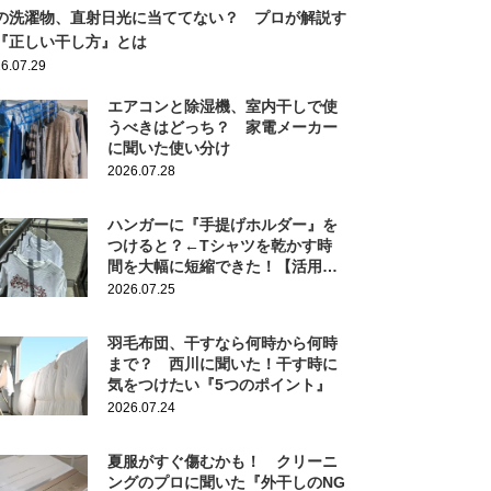
の洗濯物、直射日光に当ててない？ プロが解説す
『正しい干し方』とは
6.07.29
エアコンと除湿機、室内干しで使
うべきはどっち？ 家電メーカー
に聞いた使い分け
2026.07.28
ハンガーに『手提げホルダー』を
つけると？←Tシャツを乾かす時
間を大幅に短縮できた！【活用
法】
2026.07.25
羽毛布団、干すなら何時から何時
まで？ 西川に聞いた！干す時に
気をつけたい『5つのポイント』
2026.07.24
夏服がすぐ傷むかも！ クリーニ
ングのプロに聞いた『外干しのNG