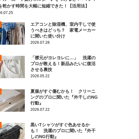
を乾かす時間を大幅に短縮できた！【活用法】
6.07.25
エアコンと除湿機、室内干しで使
うべきはどっち？ 家電メーカー
に聞いた使い分け
2026.07.28
「襟元がヨレヨレに…」 洗濯の
プロが教える！新品みたいに復活
させる裏技
2026.05.22
夏服がすぐ傷むかも！ クリーニ
ングのプロに聞いた『外干しのNG
行動』
2026.07.22
黒いTシャツがすぐ色あせるか
も！ 洗濯のプロに聞いた『外干
しのNG行動』