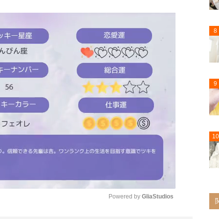
8
9
10
Powered by 
GliaStudios