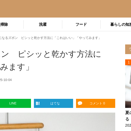
掃除
洗濯
フード
暮らしの知
になるズボン ピシッと乾かす方法に「これはいい」「やってみます」
ボン ピシッと乾かす方法に
1
てみます」
25-10-04
LINE
はてな
コメント 0
夏
る
202