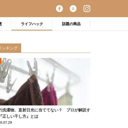
恵
ライフハック
話題の商品
ランキング
の洗濯物、直射日光に当ててない？ プロが解説す
『正しい干し方』とは
6.07.29