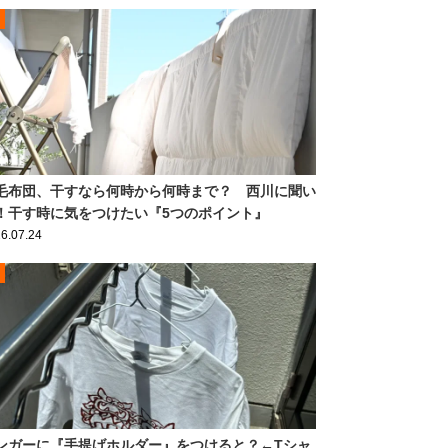
毛布団、干すなら何時から何時まで？ 西川に聞い
！干す時に気をつけたい『5つのポイント』
6.07.24
ンガーに『手提げホルダー』をつけると？←Tシャ