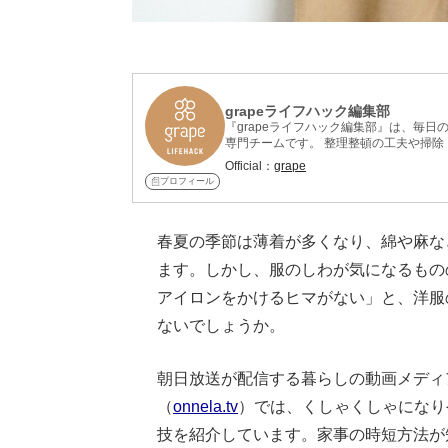
grapeライフハック編集部
『grapeライフハック編集部』は、毎
専門チームです。 整理整頓の工夫や掃
紹介しています。 記事制作には、整理
Official：
grape
れ、再現性と信頼性を重視。 意外なアイ
プロフィール
らすぐ役立つライフハックを厳選してお
春夏の季節は薄着が多くなり、綿や麻な
ます。しかし、服のしわが気になるもの
アイロンをかけるヒマがない」と、洋服
ないでしょうか。
朝日放送が配信する暮らしの動画メディア「O
（
onnela.tv
）では、くしゃくしゃになり
技を紹介しています。家事の時短方法が