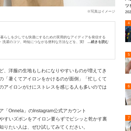
ツ
※写真はイメージ
202
4
日の暮らしを少しでも快適にするための実用的なアイディアを発信する
除・洗濯のコツ、時短につながる便利な方法などを、実際に試しながら
…続きを読む
収納や生活分野、法律などに精通した専門家による監修も一部で取り入
テムを使った掃除術や、100円ショップグッズの活用法など、今日か
5
届けします。
ど、洋服の生地もしわになりやすいものが増えてき
の「暑くてアイロンをかけるのが面倒」「忙しくて
6
のアイロンがけにストレスを感じる人も多いのでは
nnela」のInstagram公式アカウント
7
やすいズボンをアイロン要らずでピシッと乾かす裏
知りたい人は、ぜひ試してみてください。