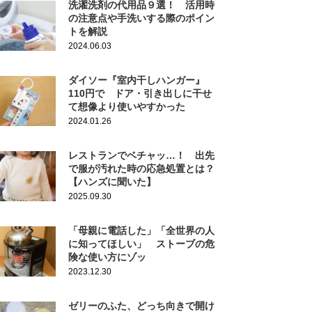
洗濯洗剤の代用品９選！ 活用時
の注意点や手洗いする際のポイン
トを解説
2024.06.03
ダイソー『室内干しハンガー』
110円で ドア・引き出しに干せ
て想像より使いやすかった
2024.01.26
レストランでベチャッ…！ 出先
で服が汚れた時の応急処置とは？
【ハンズに聞いた】
2025.09.30
「母親に電話した」「全世界の人
に知ってほしい」 ストーブの危
険な使い方にゾッ
2023.12.30
ゼリーのふた、どっち向きで開け