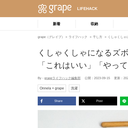
LIFEHACK
新着
収納
grape（グレイプ）
ライフハック
干し方
くしゃくしゃ
くしゃくしゃになるズ
「これはいい」「やっ
By -
grapeライフハック編集部
公開：
2023-09-15
更新：
20
Onnela × grape
洗濯
Share
Post