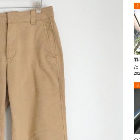
2
羽
た
202
3
ハ