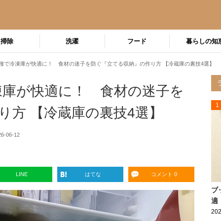
掃除
洗濯
フード
暮らしの知
ム3種で冷凍庫が快適に！ 食材の迷子を防ぐ『立てる収納』の作り方 【冷蔵庫の裏技4選】
冷凍庫が快適に！ 食材の迷子を
1
り方 【冷蔵庫の裏技4選】
26-06-12
LINE
はてな
コメント 0
ブ
適
202