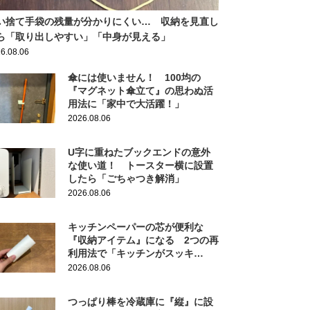
い捨て手袋の残量が分かりにくい… 収納を見直し
ら「取り出しやすい」「中身が見える」
6.08.06
傘には使いません！ 100均の
『マグネット傘立て』の思わぬ活
用法に「家中で大活躍！」
2026.08.06
U字に重ねたブックエンドの意外
な使い道！ トースター横に設置
したら「ごちゃつき解消」
2026.08.06
キッチンペーパーの芯が便利な
『収納アイテム』になる 2つの再
利用法で「キッチンがスッキ
リ！」
2026.08.06
つっぱり棒を冷蔵庫に『縦』に設