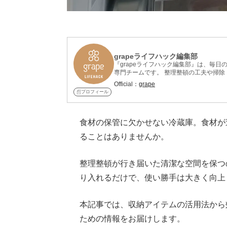
grapeライフハック編集部
『grapeライフハック編集部』は、毎
専門チームです。 整理整頓の工夫や掃
紹介しています。 記事制作には、整理
Official：
grape
れ、再現性と信頼性を重視。 意外なアイ
プロフィール
らすぐ役立つライフハックを厳選してお
食材の保管に欠かせない冷蔵庫。食材が
ることはありませんか。
整理整頓が行き届いた清潔な空間を保つ
り入れるだけで、使い勝手は大きく向上
本記事では、収納アイテムの活用法から
ための情報をお届けします。