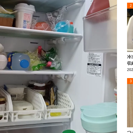
2
冷
収
202
3
つ