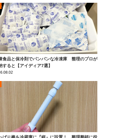
凍食品と保冷剤でパンパンな冷凍庫 整理のプロが
納すると【アイディア7選】
6.08.02
っぱり棒を冷蔵庫に『縦』に設置！ 整理整頓に役