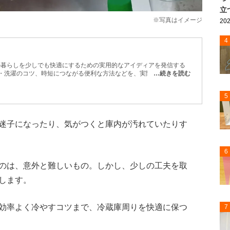
立
※写真はイメージ
202
4
日の暮らしを少しでも快適にするための実用的なアイディアを発信する
除・洗濯のコツ、時短につながる便利な方法などを、実際に試しながら
…続きを読む
収納や生活分野、法律などに精通した専門家による監修も一部で取り入
テムを使った掃除術や、100円ショップグッズの活用法など、今日か
5
届けします。
迷子になったり、気がつくと庫内が汚れていたりす
6
のは、意外と難しいもの。しかし、少しの工夫を取
します。
効率よく冷やすコツまで、冷蔵庫周りを快適に保つ
7