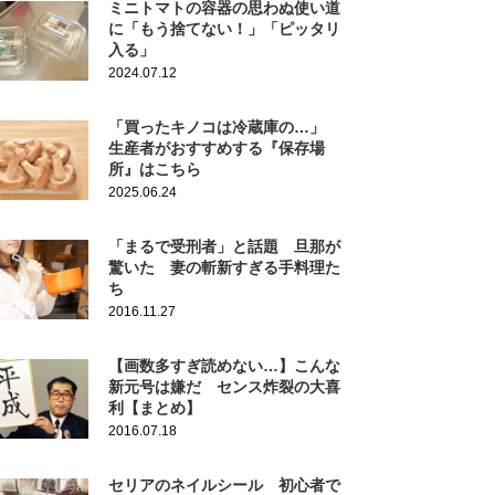
ミニトマトの容器の思わぬ使い道
に「もう捨てない！」「ピッタリ
入る」
2024.07.12
「買ったキノコは冷蔵庫の…」
生産者がおすすめする『保存場
所』はこちら
2025.06.24
「まるで受刑者」と話題 旦那が
驚いた 妻の斬新すぎる手料理た
ち
2016.11.27
【画数多すぎ読めない…】こんな
新元号は嫌だ センス炸裂の大喜
利【まとめ】
2016.07.18
セリアのネイルシール 初心者で