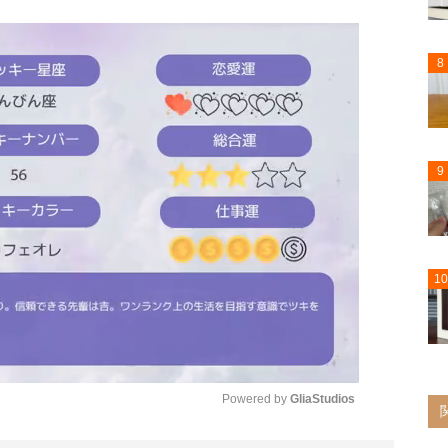
8
9
10
Powered by 
GliaStudios