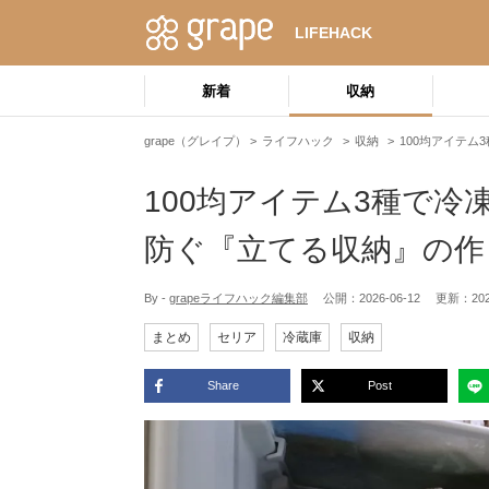
LIFEHACK
新着
収納
grape（グレイプ）
ライフハック
収納
100均アイテ
100均アイテム3種で
防ぐ『立てる収納』の作
By -
grapeライフハック編集部
公開：
2026-06-12
更新：
20
まとめ
セリア
冷蔵庫
収納
Share
Post