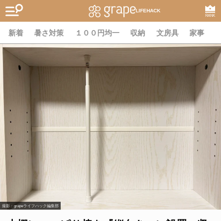
LIFEHACK
RANK
新着
暑さ対策
１００円均一
収納
文房具
家事
撮影：grapeライフハック編集部