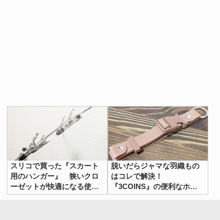
スリコで買った『スカート
脱いだらジャマな羽織もの
用のハンガー』 狭いクロ
はコレで解決！
ーゼットが快適になる使い
『3COINS』の便利なホル
方に「なんて便利！」
ダーで夏の外出を快適に