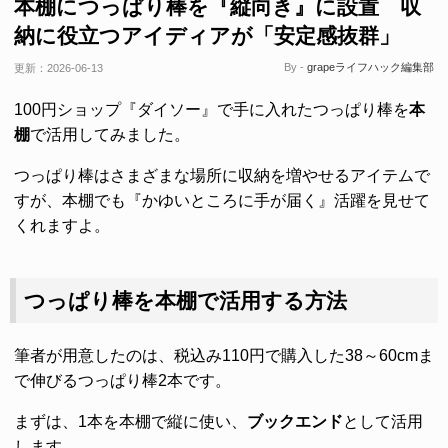
本棚につっぱり棒を『縦向き』に設置 収
納に役立つアイディアが「安定感抜群」
By -
grapeライフハック編集部
更新：
2026-06-13
100円ショップ『ダイソー』で手に入れたつっぱり棒を
本
棚
で活用してみました。
つっぱり棒はさまざまな場所に収納を増やせるアイテムで
すが、本棚でも『かゆいところに手が届く』活躍を見せて
くれますよ。
つっぱり棒を本棚で活用する方法
筆者が用意したのは、税込み110円で購入した38～60cmま
で伸びるつっぱり棒2本です。
まずは、1本を本棚で縦に使い、
ブックエンド
として活用
します。