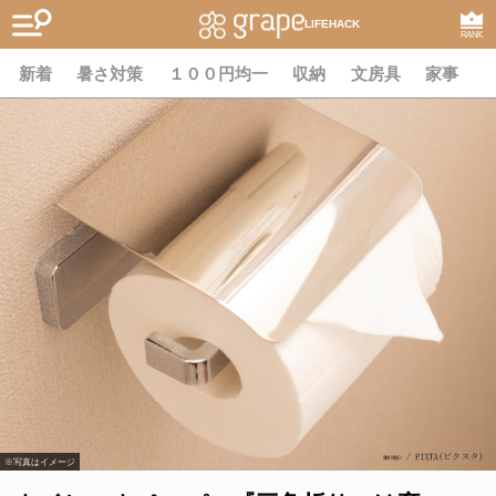
LIFEHACK
RANK
新着
暑さ対策
１００円均一
収納
文房具
家事
※写真はイメージ