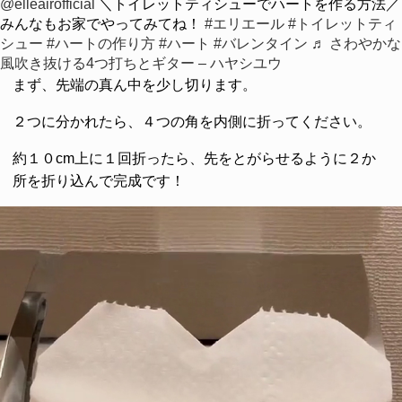
@elleairofficial
＼トイレットティシューでハートを作る方法／
みんなもお家でやってみてね！
#エリエール
#トイレットティ
シュー
#ハートの作り方
#ハート
#バレンタイン
♬ さわやかな
風吹き抜ける4つ打ちとギター – ハヤシユウ
まず、先端の真ん中を少し切ります。
２つに分かれたら、４つの角を内側に折ってください。
約１０cm上に１回折ったら、先をとがらせるように２か
所を折り込んで完成です！