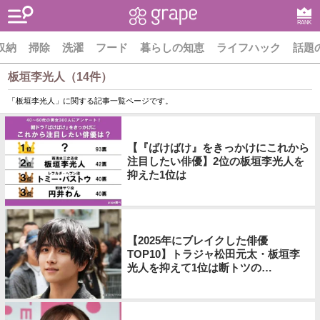
RANK
収納
掃除
洗濯
フード
暮らしの知恵
ライフハック
話題
板垣李光人（14件）
「板垣李光人」に関する記事一覧ページです。
【『ばけばけ』をきっかけにこれから
注目したい俳優】2位の板垣李光人を
抑えた1位は
【2025年にブレイクした俳優
TOP10】トラジャ松田元太・板垣李
光人を抑えて1位は断トツの…