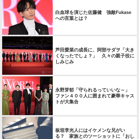
白血球を演じた佐藤健 強敵Fukase
への言葉とは？
芦田愛菜の成長に、阿部サダヲ「大き
くなったでしょ？」 久々の親子役に
しみじみ
永野芽郁「守られるっていいな～」
ファン４００人に囲まれて豪華キャス
トが大集合
板垣李光人にはイケメンな兄がい
る？ 家族とのツーショットに「おし