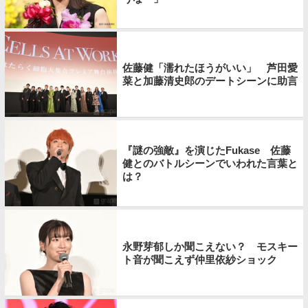
佐藤健「濡れたほうがいい」 芦田愛
菜と加藤清史郎のデートシーンに助言
『謎の強敵』を演じたFukase 佐藤
健とのバトルシーンでいわれた言葉と
は？
永野芽郁しか聞こえない？ モスキー
ト音が聞こえず仲里依紗ショック