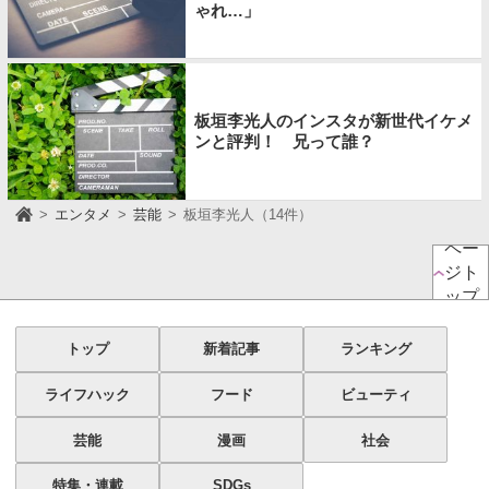
ゃれ…」
板垣李光人のインスタが新世代イケメ
ンと評判！ 兄って誰？
エンタメ
芸能
板垣李光人（14件）
ペー
ジト
ップ
トップ
新着記事
ランキング
ライフハック
フード
ビューティ
芸能
漫画
社会
特集・連載
SDGs