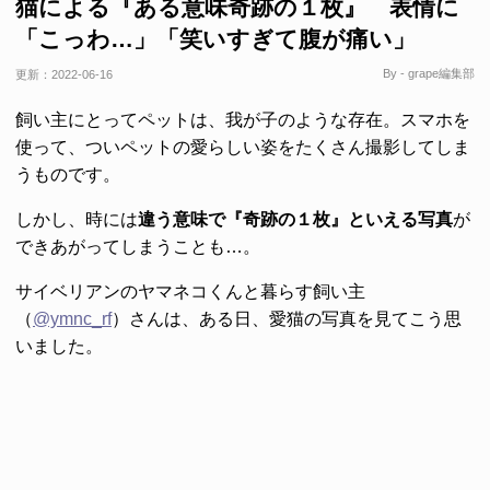
猫による『ある意味奇跡の１枚』 表情に
「こっわ…」「笑いすぎて腹が痛い」
By - grape編集部
更新：
2022-06-16
飼い主にとってペットは、我が子のような存在。スマホを
使って、ついペットの愛らしい姿をたくさん撮影してしま
うものです。
しかし、時には
違う意味で『奇跡の１枚』といえる写真
が
できあがってしまうことも…。
サイベリアンのヤマネコくんと暮らす飼い主
（
@ymnc_rf
）さんは、ある日、愛猫の写真を見てこう思
いました。