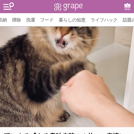
RANK
収納
掃除
洗濯
フード
暮らしの知恵
ライフハック
話題