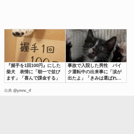
『握手を1回100円』にした
事故で入院した男性 バイ
柴犬 表情に「朝一で並び
ク運転中の出来事に「涙が
ます」「喜んで課金する」
出たよ」「きみは選ばれ
た」
出典
@ymnc_rf